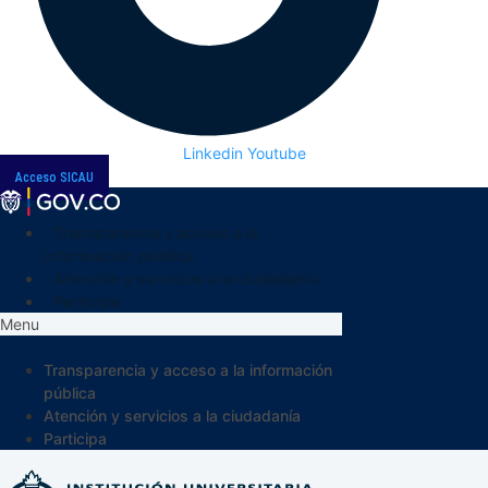
Linkedin
Youtube
Acceso SICAU
Transparencia y acceso a la
información pública
Atención y servicios a la ciudadanía
Participa
Menu
Transparencia y acceso a la información
pública
Atención y servicios a la ciudadanía
Participa