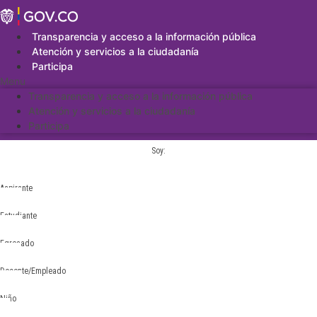
Saltar
al
contenido
Transparencia y acceso a la información pública
Atención y servicios a la ciudadanía
Participa
Menu
Transparencia y acceso a la información pública
Atención y servicios a la ciudadanía
Participa
Soy:
Aspirante
Estudiante
Egresado
Docente/Empleado
Niño