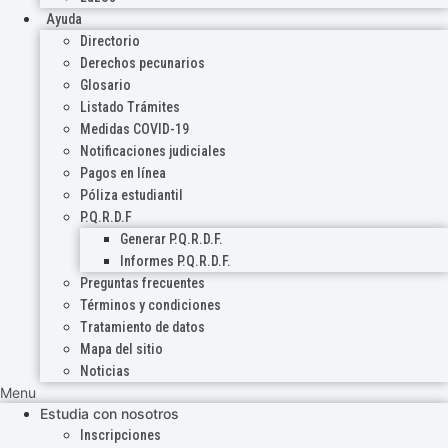
Ayuda
Directorio
Derechos pecunarios
Glosario
Listado Trámites
Medidas COVID-19
Notificaciones judiciales
Pagos en línea
Póliza estudiantil
P.Q.R.D.F
Generar P.Q.R.D.F.
Informes P.Q.R.D.F.
Preguntas frecuentes
Términos y condiciones
Tratamiento de datos
Mapa del sitio
Noticias
Menu
Estudia con nosotros
Inscripciones