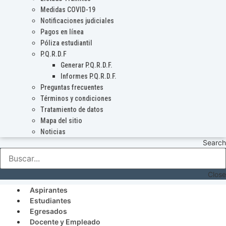
Medidas COVID-19
Notificaciones judiciales
Pagos en línea
Póliza estudiantil
P.Q.R.D.F
Generar P.Q.R.D.F.
Informes P.Q.R.D.F.
Preguntas frecuentes
Términos y condiciones
Tratamiento de datos
Mapa del sitio
Noticias
Search
Close
Aspirantes
Estudiantes
Egresados
Docente y Empleado