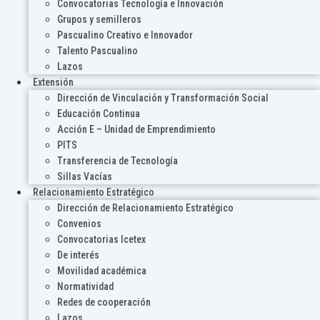
Convocatorias Tecnología e Innovación
Grupos y semilleros
Pascualino Creativo e Innovador
Talento Pascualino
Lazos
Extensión
Dirección de Vinculación y Transformación Social
Educación Continua
Acción E – Unidad de Emprendimiento
PITS
Transferencia de Tecnología
Sillas Vacías
Relacionamiento Estratégico
Dirección de Relacionamiento Estratégico
Convenios
Convocatorias Icetex
De interés
Movilidad académica
Normatividad
Redes de cooperación
Lazos