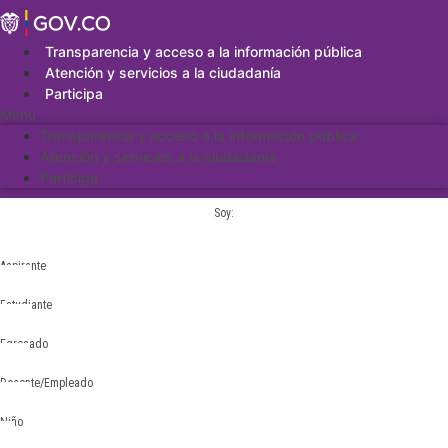
Saltar
al
contenido
Transparencia y acceso a la información pública
Atención y servicios a la ciudadanía
Participa
Menu
Transparencia y acceso a la información pública
Atención y servicios a la ciudadanía
Participa
Soy:
Aspirante
Estudiante
Egresado
Docente/Empleado
Niño