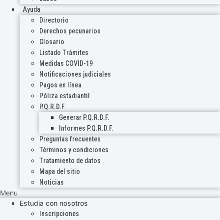
Ayuda
Directorio
Derechos pecunarios
Glosario
Listado Trámites
Medidas COVID-19
Notificaciones judiciales
Pagos en línea
Póliza estudiantil
P.Q.R.D.F
Generar P.Q.R.D.F.
Informes P.Q.R.D.F.
Preguntas frecuentes
Términos y condiciones
Tratamiento de datos
Mapa del sitio
Noticias
Menu
Estudia con nosotros
Inscripciones