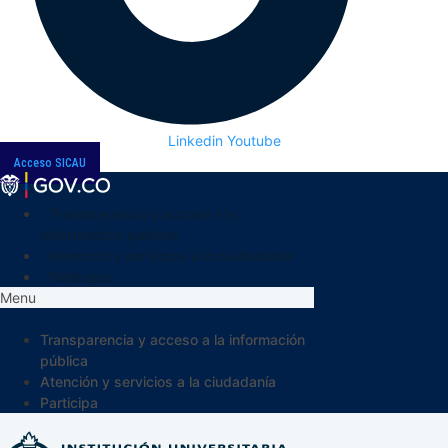
Linkedin
Youtube
Acceso SICAU
Transparencia y acceso a la
información pública
Atención y servicios a la ciudadanía
Participa
Menu
Transparencia y acceso a la información
pública
Atención y servicios a la ciudadanía
Participa