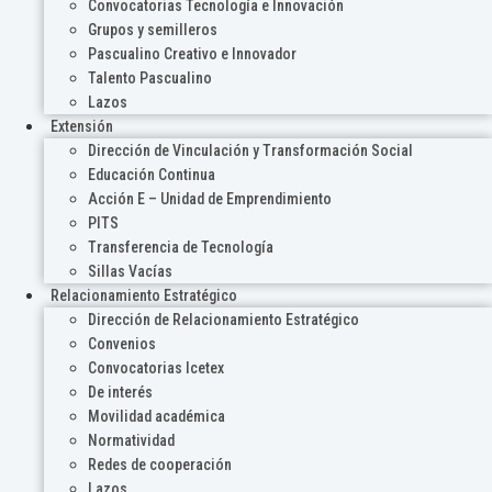
Convocatorias Tecnología e Innovación
Grupos y semilleros
Pascualino Creativo e Innovador
Talento Pascualino
Lazos
Extensión
Dirección de Vinculación y Transformación Social
Educación Continua
Acción E – Unidad de Emprendimiento
PITS
Transferencia de Tecnología
Sillas Vacías
Relacionamiento Estratégico
Dirección de Relacionamiento Estratégico
Convenios
Convocatorias Icetex
De interés
Movilidad académica
Normatividad
Redes de cooperación
Lazos