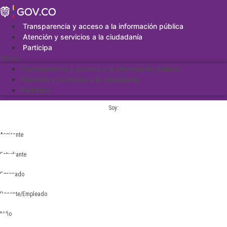
Saltar
al
contenido
Transparencia y acceso a la información pública
Atención y servicios a la ciudadanía
Participa
Menu
Transparencia y acceso a la información pública
Atención y servicios a la ciudadanía
Participa
Soy:
Aspirante
Estudiante
Egresado
Docente/Empleado
Niño