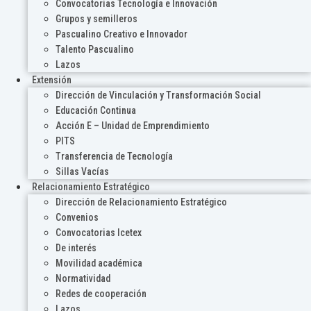
Convocatorias Tecnología e Innovación
Grupos y semilleros
Pascualino Creativo e Innovador
Talento Pascualino
Lazos
Extensión
Dirección de Vinculación y Transformación Social
Educación Continua
Acción E – Unidad de Emprendimiento
PITS
Transferencia de Tecnología
Sillas Vacías
Relacionamiento Estratégico
Dirección de Relacionamiento Estratégico
Convenios
Convocatorias Icetex
De interés
Movilidad académica
Normatividad
Redes de cooperación
Lazos