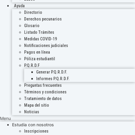
Ayuda
Directorio
Derechos pecunarios
Glosario
Listado Trámites
Medidas COVID-19
Notificaciones judiciales
Pagos en línea
Póliza estudiantil
P.Q.R.D.F
Generar P.Q.R.D.F.
Informes P.Q.R.D.F.
Preguntas frecuentes
Términos y condiciones
Tratamiento de datos
Mapa del sitio
Noticias
Menu
Estudia con nosotros
Inscripciones