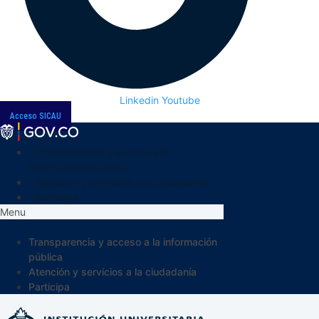
Linkedin
Youtube
Acceso SICAU
Transparencia y acceso a la
información pública
Atención y servicios a la ciudadanía
Participa
Menu
Transparencia y acceso a la información
pública
Atención y servicios a la ciudadanía
Participa