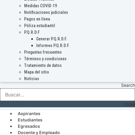
Medidas COVID-19
Notificaciones judiciales
Pagos en línea
Póliza estudiantil
P.Q.R.D.F
Generar P.Q.R.D.F.
Informes P.Q.R.D.F.
Preguntas frecuentes
Términos y condiciones
Tratamiento de datos
Mapa del sitio
Noticias
Search
Close
Aspirantes
Estudiantes
Egresados
Docente y Empleado