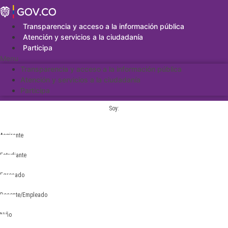
Saltar
al
contenido
Transparencia y acceso a la información pública
Atención y servicios a la ciudadanía
Participa
Menu
Transparencia y acceso a la información pública
Atención y servicios a la ciudadanía
Participa
Soy:
Aspirante
Estudiante
Egresado
Docente/Empleado
Niño