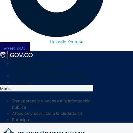
Linkedin
Youtube
Acceso SICAU
Transparencia y acceso a la
información pública
Atención y servicios a la ciudadanía
Participa
Menu
Transparencia y acceso a la información
pública
Atención y servicios a la ciudadanía
Participa