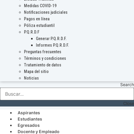
Medidas COVID-19
Notificaciones judiciales
Pagos en línea
Póliza estudiantil
P.Q.R.D.F
Generar P.Q.R.D.F.
Informes P.Q.R.D.F.
Preguntas frecuentes
Términos y condiciones
Tratamiento de datos
Mapa del sitio
Noticias
Search
Close
Aspirantes
Estudiantes
Egresados
Docente y Empleado