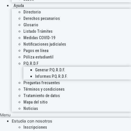
Ayuda
Directorio
Derechos pecunarios
Glosario
Listado Trámites
Medidas COVID-19
Notificaciones judiciales
Pagos en línea
Póliza estudiantil
P.Q.R.D.F
Generar P.Q.R.D.F.
Informes P.Q.R.D.F.
Preguntas frecuentes
Términos y condiciones
Tratamiento de datos
Mapa del sitio
Noticias
Menu
Estudia con nosotros
Inscripciones