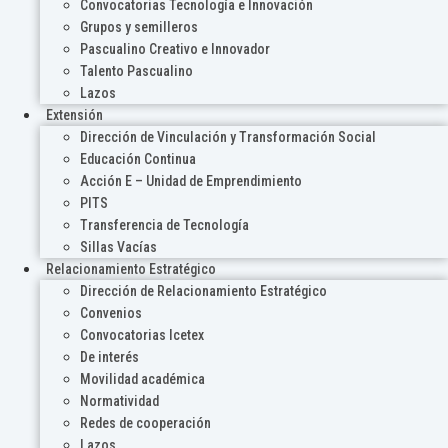
Convocatorias Tecnología e Innovación
Grupos y semilleros
Pascualino Creativo e Innovador
Talento Pascualino
Lazos
Extensión
Dirección de Vinculación y Transformación Social
Educación Continua
Acción E – Unidad de Emprendimiento
PITS
Transferencia de Tecnología
Sillas Vacías
Relacionamiento Estratégico
Dirección de Relacionamiento Estratégico
Convenios
Convocatorias Icetex
De interés
Movilidad académica
Normatividad
Redes de cooperación
Lazos