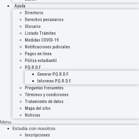
Ayuda
Directorio
Derechos pecunarios
Glosario
Listado Trámites
Medidas COVID-19
Notificaciones judiciales
Pagos en línea
Póliza estudiantil
P.Q.R.D.F
Generar P.Q.R.D.F.
Informes P.Q.R.D.F.
Preguntas frecuentes
Términos y condiciones
Tratamiento de datos
Mapa del sitio
Noticias
Menu
Estudia con nosotros
Inscripciones