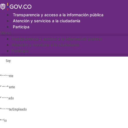
Saltar
al
contenido
Transparencia y acceso a la información pública
Atención y servicios a la ciudadanía
Participa
Menu
Transparencia y acceso a la información pública
Atención y servicios a la ciudadanía
Participa
Soy:
Aspirante
Estudiante
Egresado
Docente/Empleado
Niño