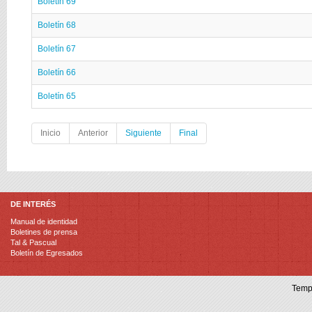
Boletín 69
Boletín 68
Boletín 67
Boletín 66
Boletín 65
Inicio
Anterior
Siguiente
Final
DE INTERÉS
Manual de identidad
Boletines de prensa
Tal & Pascual
Boletín de Egresados
Temp