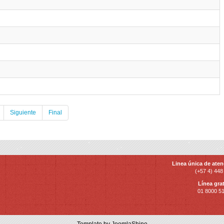
Siguiente
Final
Linea única de aten
(+57 4) 448
Línea grat
01 8000 5