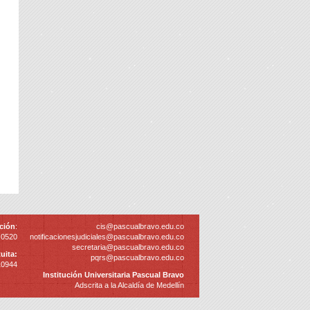
ción
:
cis@pascualbravo.edu.co
 0520
notificacionesjudiciales@pascualbravo.edu.co
secretaria@pascualbravo.edu.co
uita:
pqrs@pascualbravo.edu.co
10944
Institución Universitaria Pascual Bravo
Adscrita a la Alcaldía de Medellín