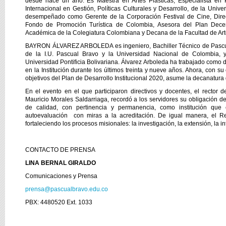
desde hace un año. Es Maestra en Artes Plásticas, Especialista en
Internacional en Gestión, Políticas Culturales y Desarrollo, de la Uni
desempeñado como Gerente de la Corporación Festival de Cine, Dire
Fondo de Promoción Turística de Colombia, Asesora del Plan Decena
Académica de la Colegiatura Colombiana y Decana de la Facultad de Arte
BAYRON ÁLVAREZ ARBOLEDA es ingeniero, Bachiller Técnico de Pascual 
de la I.U. Pascual Bravo y la Universidad Nacional de Colombia, 
Universidad Pontificia Bolivariana. Álvarez Arboleda ha trabajado como 
en la Institución durante los últimos treinta y nueve años. Ahora, con su
objetivos del Plan de Desarrollo Institucional 2020, asume la decanatura 
En el evento en el que participaron directivos y docentes, el rector de
Mauricio Morales Saldarriaga, recordó a los servidores su obligación d
de calidad, con pertinencia y permanencia, como institución qu
autoevaluación con miras a la acreditación. De igual manera, el R
fortaleciendo los procesos misionales: la investigación, la extensión, la i
CONTACTO DE PRENSA
LINA BERNAL GIRALDO
Comunicaciones y Prensa
prensa@pascualbravo.edu.co
PBX: 4480520 Ext. 1033