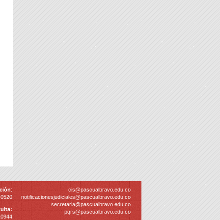
ción
:
cis@pascualbravo.edu.co
 0520
notificacionesjudiciales@pascualbravo.edu.co
secretaria@pascualbravo.edu.co
uita:
pqrs@pascualbravo.edu.co
10944