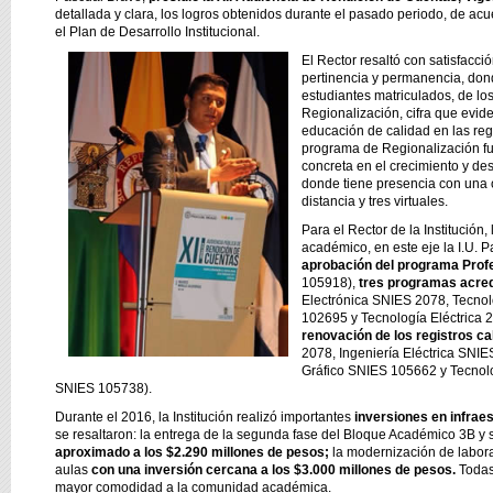
detallada y clara, los logros obtenidos durante el pasado periodo, de acue
el Plan de Desarrollo Institucional.
El Rector resaltó con satisfacci
pertinencia y permanencia, dond
estudiantes matriculados, de l
Regionalización, cifra que evide
educación de calidad en las regi
programa de Regionalización fu
concreta en el crecimiento y des
donde tiene presencia con una 
distancia y tres virtuales.
Para el Rector de la Institución,
académico, en este eje la I.U. P
aprobación del programa Profe
105918),
tres programas acred
Electrónica SNIES 2078, Tecno
102695 y Tecnología Eléctrica 
renovación de los registros ca
2078, Ingeniería Eléctrica SNI
Gráfico SNIES 105662 y Tecnolo
SNIES 105738).
Durante el 2016, la Institución realizó importantes
inversiones en infraes
se resaltaron: la entrega de la segunda fase del Bloque Académico 3B y
aproximado a los $2.290 millones de pesos;
la modernización de laborat
aulas
con una inversión cercana a los $3.000 millones de pesos.
Todas
mayor comodidad a la comunidad académica.