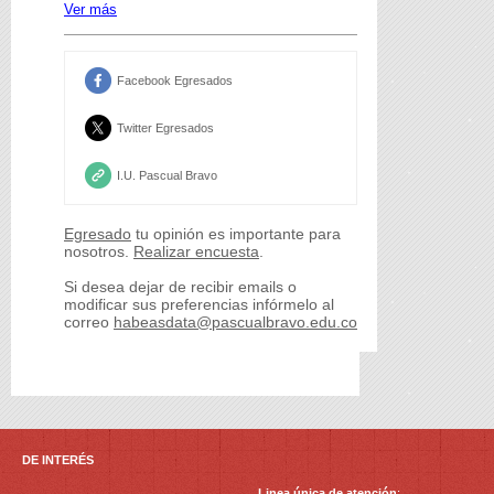
Ver más
Facebook Egresados
Twitter Egresados
I.U. Pascual Bravo
Egresado
tu opinión es importante para
nosotros.
Realizar encuesta
.
Si desea dejar de recibir emails o
modificar sus preferencias infórmelo al
correo
habeasdata@pascualbravo.edu.co
DE INTERÉS
Linea única de atención
: