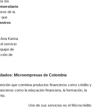
os los
iversitario
ros de la
s que
estros
a Ana Karina
l servicio
equipo de
cción de
aliados: Microempresas de Colombia
ención que combina productos financieros como crédito y
nancieros como la educación financiera, la formación, la
nto.
Uno de sus servicios es el Microcrédito