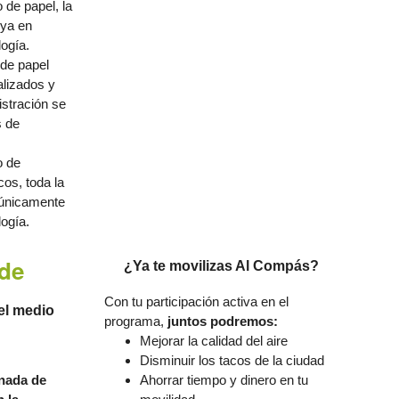
de papel, la
oya en
ogía.
de papel
lizados y
istración se
s de
o de
os, toda la
a únicamente
ogía.
rde
¿Ya te movilizas Al Compás?
Con tu participación activa en el
el medio
programa,
juntos podremos:
Mejorar la calidad del aire
Disminuir los tacos de la ciudad
nada de
Ahorrar tiempo y dinero en tu