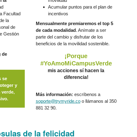
 la
movilidad
ad
Acumular puntos para el plan de
la Facultad
incentivos
de la
Mensualmente premiaremos el top 5
sonal de
de cada modalidad
. Anímate a ser
de Gestión
parte del cambio y disfrutar de los
beneficios de la movilidad sostenible.
 de
¡Porque
#YoAmoMiCampusVerde
mis acciones sí hacen la
diferencia!
s se
oteger y
 verde,
Más información:
escríbenos a
sivo.
soporte@trymyride.co
o llámanos al 350
881 32 90.
sulas de la felicidad