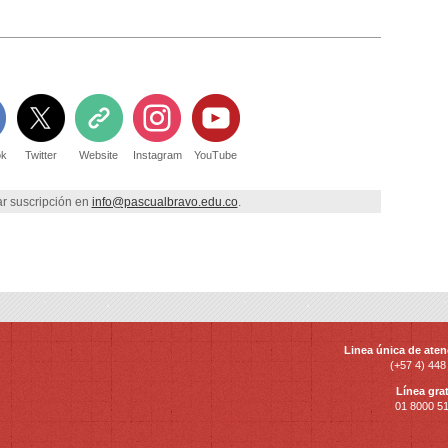
ok
Twitter
Website
Instagram
YouTube
r suscripción en
info@pascualbravo.edu.co
.
Linea única de aten
(+57 4) 448
Línea grat
01 8000 5