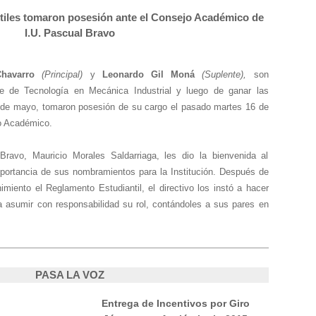
tiles tomaron posesión ante el Consejo Académico de
I.U. Pascual Bravo
Chavarro
(Principal)
y
Leonardo Gil Moná
(Suplente),
son
e de Tecnología en Mecánica Industrial y luego de ganar las
 de mayo, tomaron posesión de su cargo el pasado martes 16 de
jo Académico.
Bravo, Mauricio Morales Saldarriaga, les dio la bienvenida al
mportancia de sus nombramientos para la Institución. Después de
imiento el Reglamento Estudiantil, el directivo los instó a hacer
asumir con responsabilidad su rol, contándoles a sus pares en
PASA LA VOZ
Entrega de Incentivos por Giro