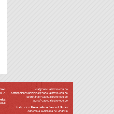
ción
:
cis@pascualbravo.edu.co
 0520
notificacionesjudiciales@pascualbravo.edu.co
secretaria@pascualbravo.edu.co
uita:
pqrs@pascualbravo.edu.co
10944
Institución Universitaria Pascual Bravo
Adscrita a la Alcaldía de Medellín