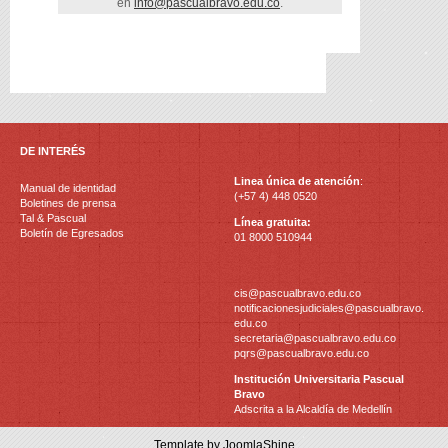
en
info@pascualbravo.edu.co
.
DE INTERÉS
Linea única de atención
:
Manual de identidad
(+57 4) 448 0520
Boletines de prensa
Tal & Pascual
Línea gratuita:
Boletín de Egresados
01 8000 510944
cis@pascualbravo.edu.co
notificacionesjudiciales@pascualbravo.
edu.co
secretaria@pascualbravo.edu.co
pqrs@pascualbravo.edu.co
Institución Universitaria Pascual
Bravo
Adscrita a la Alcaldía de Medellín
Template by JoomlaShine