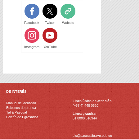
Facebook
Twitter
Website
Instagram
YouTube
DE INTERÉS
Linea única de atención
:
Manual de identidad
(+57 4) 448 0520
Boletines de prensa
Tal & Pascual
Línea gratuita:
Boletín de Egresados
01 8000 510944
cis@pascualbravo.edu.co