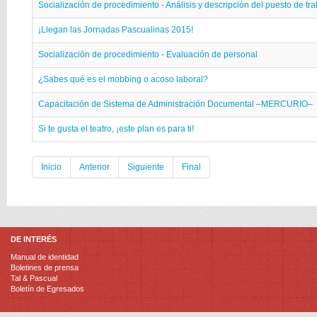
Socialización de procedimiento - Análisis y descripción del puesto de tr
¡Llegan las Jornadas Pascualinas 2015!
Socialización de procedimiento - Evaluación de personal
¿Sabes qué es el mobbing o acoso laboral?
Capacitación de Sistema de Administración Documental –MERCURIO–
Si te gusta el teatro, ¡este plan es para ti!
Inicio
Anterior
Siguiente
Final
DE INTERÉS
Manual de identidad
Boletines de prensa
Tal & Pascual
Boletín de Egresados