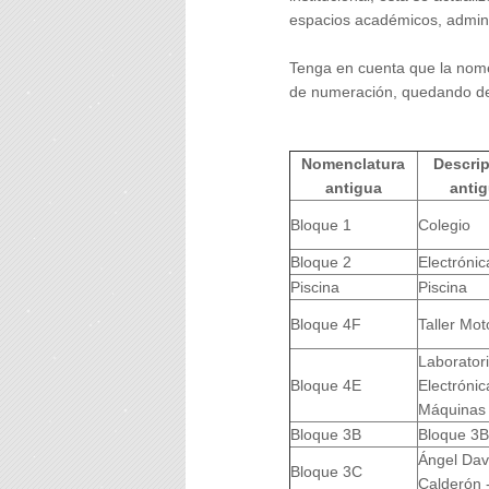
espacios académicos, adminis
Tenga en cuenta que la nome
de numeración, quedando de
Nomenclatura
Descri
antigua
anti
Bloque 1
Colegio
Bloque 2
Electrónic
Piscina
Piscina
Bloque 4F
Taller Mot
Laborator
Bloque 4E
Electrónic
Máquinas
Bloque 3B
Bloque 3B
Ángel Dav
Bloque 3C
Calderón -