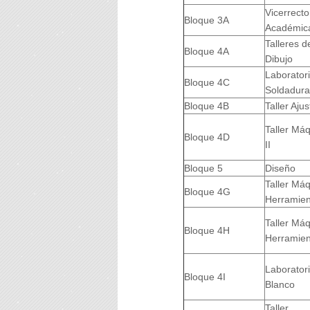
Vicerrecto
Bloque 3A
Académic
Talleres d
Bloque 4A
Dibujo
Laborator
Bloque 4C
Soldadura
Bloque 4B
Taller Ajus
Taller Má
Bloque 4D
II
Bloque 5
Diseño
Taller Máq
Bloque 4G
Herramient
Taller Máq
Bloque 4H
Herramient
Laborator
Bloque 4I
Blanco
Taller