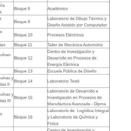
ría
Bloque 8
Académico
a
e
Laboratorio de Dibujo Técnico y
Bloque 9
Diseño Asistido por Computador
io
Bloque 10
Procesos Eléctricos
tes
Bloque 11
Taller de Mecánica Automotriz
Centro de Investigación y
quinas
Bloque 12
Desarrollo en Procesos de
Energía Eléctrica
Bloque 13
Escuela Pública de Diseño
uinas y
Bloque 14
Laboratorio Textil
as II
Laboratorio de Desarrollo e
uinas y
Bloque 15
Investigación en Procesos de
as III
Manufactura Avanzada - Dipma
Laboratorio de Logística Integral
io
Bloque 16
y Laboratorio de Química y
Física
Centro de Investigación y