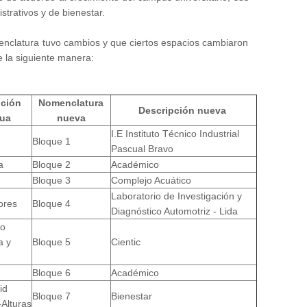
trativos y de bienestar.
nclatura tuvo cambios y que ciertos espacios cambiaron
 la siguiente manera:
pción
Nomenclatura
Descripción nueva
gua
nueva
I.E Instituto Técnico Industrial
Bloque 1
Pascual Bravo
a
Bloque 2
Académico
Bloque 3
Complejo Acuático
Laboratorio de Investigación y
ores
Bloque 4
Diagnóstico Automotriz - Lida
io
a y
Bloque 5
Cientic
Bloque 6
Académico
id
Bloque 7
Bienestar
Alturas