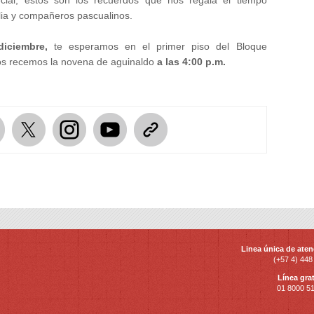
ial, estos son los recuerdos que nos regala el tiempo
lia y compañeros pascualinos.
diciembre,
te esperamos en el primer piso del Bloque
tos recemos la novena de aguinaldo
a las 4:00 p.m.
Linea única de aten
(+57 4) 448
Línea grat
01 8000 5