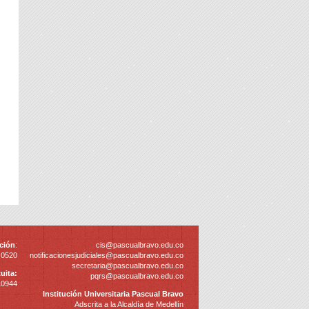
ción
:
cis@pascualbravo.edu.co
 0520
notificacionesjudiciales@pascualbravo.edu.co
secretaria@pascualbravo.edu.co
uita:
pqrs@pascualbravo.edu.co
10944
Institución Universitaria Pascual Bravo
Adscrita a la Alcaldía de Medellín