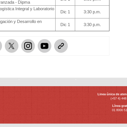
vanzada - Dipma
gística Integral y Laboratorio
Dic 1
3:30 p.m.
igación y Desarrollo en
Dic 1
3:30 p.m.
Linea única de aten
(+57 4) 448
Línea grat
01 8000 5