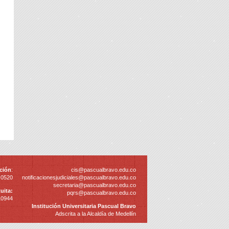
ción
:
cis@pascualbravo.edu.co
 0520
notificacionesjudiciales@pascualbravo.edu.co
secretaria@pascualbravo.edu.co
uita:
pqrs@pascualbravo.edu.co
10944
Institución Universitaria Pascual Bravo
Adscrita a la Alcaldía de Medellín