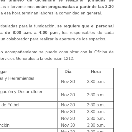
nes primero
de diciembre
se realizarán
jornadas de
 Las intervenciones
están programadas a partir de las 3:30
a esa hora terminan labores la comunidad en general.
tipuladas para la fumigación,
se requiere que el personal
a de 8:00 a.m. a 4:00 p.m.,
los responsables de cada
n colaborador para realizar la apertura de los espacios.
n o acompañamiento se puede comunicar con la Oficina de
ervicios Generales a la extensión 1212.
gar
Día
Hora
nas y Herramientas
Nov 30
3:30 p.m.
igación y Desarrollo en
Nov 30
3:30 p.m.
 de Fútbol
Nov 30
3:30 p.m.
Nov 30
3:30 p.m.
Nov 30
3:30 p.m.
nción
Nov 30
3:30 p.m.
Nov 30
3:30 p.m.