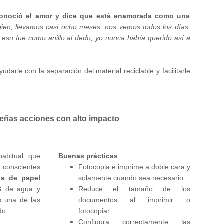
conoció el amor y dice que está enamorada como una
en, llevamos casi ocho meses, nos vemos todos los días,
eso fue como anillo al dedo, yo nunca había querido así a
udarle con la separación del material reciclable y facilitarle
ñas acciones con alto impacto
abitual que
Buenas prácticas
conscientes
Fotocopia e imprime a doble cara y
ja de papel
solamente cuando sea necesario
3
de agua y
Reduce el tamaño de los
s una de las
documentos al imprimir o
do.
fotocopiar
Configura correctamente las