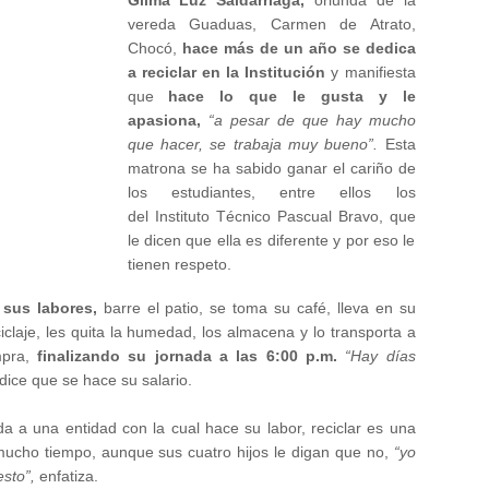
Gilma Luz Saldarriaga,
oriunda de la
vereda Guaduas, Carmen de Atrato,
Chocó,
hace más de un año se dedica
a reciclar en la Institución
y manifiesta
que
hace lo que le gusta y le
apasiona,
“a pesar de que hay mucho
que hacer, se trabaja muy bueno”.
Esta
matrona se ha sabido ganar el cariño de
los estudiantes, entre ellos los
del Instituto Técnico Pascual Bravo, que
le dicen que ella es diferente y por eso le
tienen respeto.
 sus labores,
barre el patio, se toma su café, lleva en su
iclaje, les quita la humedad, los almacena y lo transporta a
mpra,
finalizando su jornada a las 6:00 p.m.
“Hay días
dice que se hace su salario.
da a una entidad con la cual hace su labor, reciclar es una
mucho tiempo, aunque sus cuatro hijos le digan que no,
“yo
sto”,
enfatiza.