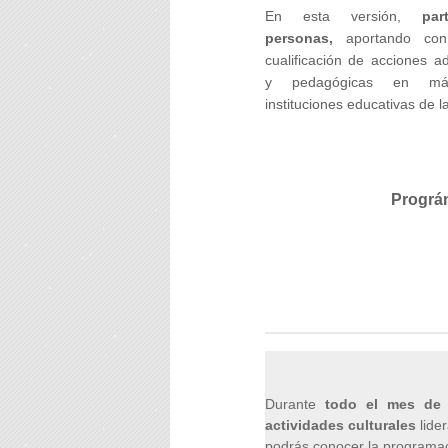
En esta versión,
par
personas,
aportando co
cualificación de acciones ad
y pedagógicas en m
instituciones educativas de l
Prográm
Durante
todo el mes de a
actividades culturales
lide
podrás conocer la programa