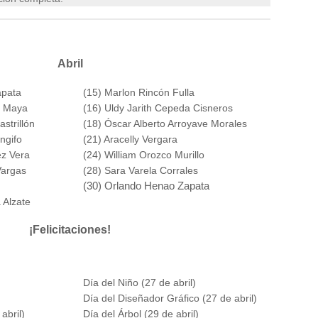
Abril
apata
(15) Marlon Rincón Fulla
o Maya
(16) Uldy Jarith Cepeda Cisneros
strillón
(18) Óscar Alberto Arroyave Morales
ngifo
(21) Aracelly Vergara
ez Vera
(24) William Orozco Murillo
Vargas
(28) Sara Varela Corrales
(30) Orlando Henao Zapata
 Alzate
¡Felicitaciones!
Día del Niño (27 de abril)
Día del Diseñador Gráfico (27 de abril)
abril)
Día del Árbol (29 de abril)