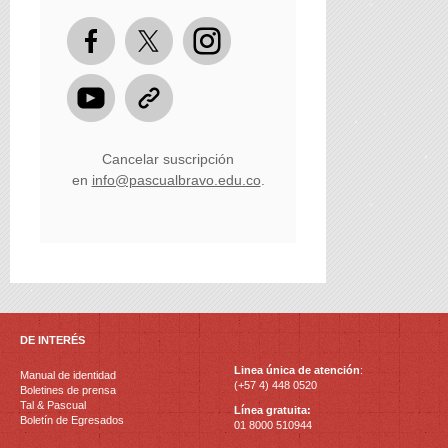
Cancelar suscripción
en
info@pascualbravo.edu.co
.
DE INTERÉS
Linea única de atención
:
Manual de identidad
(+57 4) 448 0520
Boletines de prensa
Tal & Pascual
Línea gratuita:
Boletín de Egresados
01 8000 510944