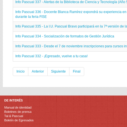
Info Pascual 337 - Alertas de la Biblioteca de Ciencia y Tecnología (Año 
Info Pascual 336 - Docente Blanca Ramírez expondrá su experiencia en c
durante la feria FISE
Info Pascual 335 - La I.U. Pascual Bravo participará en la 7ª versión de l
Info Pascual 334 - Socialización de formatos de Gestión Jurídica
Info Pascual 333 - Desde el 7 de noviembre inscripciones para cursos in
Info Pascual 332 - ¡Egresado, vuelve a tu casa!
Inicio
Anterior
Siguiente
Final
DE INTERÉS
Manual de identidad
Boletines de prensa
Tal & Pascual
Boletín de Egresados