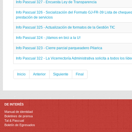
Info Pascual 327 - Encuesta Ley de Transparencia
Info Pascual 326 - Socialización del Formato GJ-FR-39 Lista de chequeo
prestación de servicios
Info Pascual 325 - Actualización de formatos de la Gestión TIC
Info Pascual 324 - ¡Vamos en bici a la U!
Info Pascual 323 - Cierre parcial parqueadero Pilarica
Info Pascual 322 - La Vicerrectoría Administrativa solicita a todos los líd
Inicio
Anterior
Siguiente
Final
DE INTERÉS
Manual de identidad
Boletines de prensa
Tal & Pascual
Boletín de Egresados