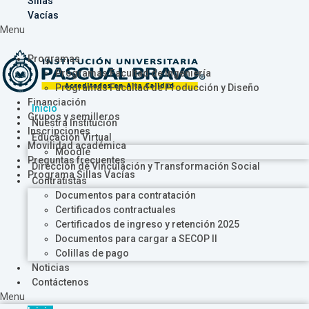
Sillas
Vacías
Menu
Programas
Programas Facultad de Ingeniería
Programas Facultad de Producción y Diseño
Financiación
Inicio
Grupos y semilleros
Nuestra Institución
Inscripciones
Educación Virtual
Movilidad académica
Moodle
Preguntas frecuentes
Dirección de Vinculación y Transformación Social
Programa Sillas Vacías
Contratistas
Documentos para contratación
Certificados contractuales
Certificados de ingreso y retención 2025
Documentos para cargar a SECOP II
Colillas de pago
Noticias
Contáctenos
Menu