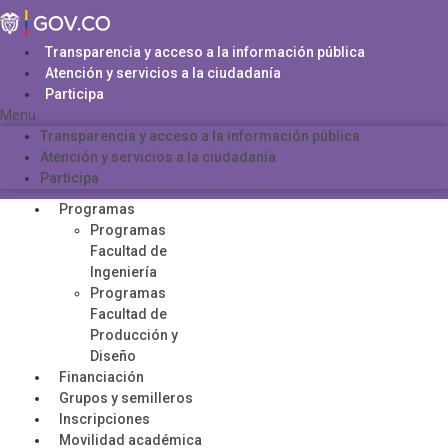
Saltar
al
contenido
Transparencia y acceso a la información pública
Atención y servicios a la ciudadanía
Participa
Menu
Transparencia y acceso a la información pública
Atención y servicios a la ciudadanía
Participa
Programas
Programas
Facultad de
Ingeniería
Programas
Facultad de
Producción y
Diseño
Financiación
Grupos y semilleros
Inscripciones
Movilidad académica