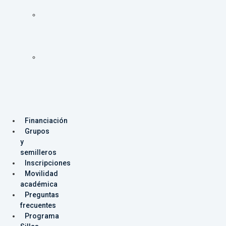
Programas
Facultad
de
Ingeniería
Programas
Facultad
de
Producción
y
Diseño
Financiación
Grupos
y
semilleros
Inscripciones
Movilidad
académica
Preguntas
frecuentes
Programa