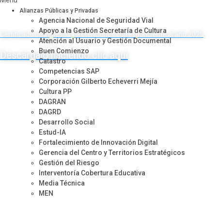
Menu
Alianzas Públicas y Privadas
Agencia Nacional de Seguridad Vial
Apoyo a la Gestión Secretaría de Cultura
Certificado de Ingresos y Retenciones correspondiente al año 2025
Atención al Usuario y Gestión Documental
Buen Comienzo
Descárgalo haciendo clic aquí
Catastro
Competencias SAP
Corporación Gilberto Echeverri Mejía
Cultura PP
DAGRAN
DAGRD
Desarrollo Social
Estud-IA
Fortalecimiento de Innovación Digital
Gerencia del Centro y Territorios Estratégicos
Gestión del Riesgo
Interventoría Cobertura Educativa
Media Técnica
MEN
Metro de Medellín
Movilidad Supervisión
Transferencia de Tecnología