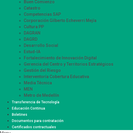
Buen Comienzo
Catastro
Competencias SAP
Corporación Gilberto Echeverri Mejía
Cultura PP
DAGRAN
DAGRD
Desarrollo Social
Estud-IA
Fortalecimiento de Innovación Digital
Gerencia del Centro y Territorios Estratégicos
Gestión del Riesgo
Interventoría Cobertura Educativa
Media Técnica
MEN
Metro de Medellín
Movilidad Supervisión
Transferencia de Tecnología
Participación Ciudadana
Educación Continua
Sistemas de Información Innovación – SIISMED
Boletines
SIRMED
Documentos para contratación
Certificados contractuales