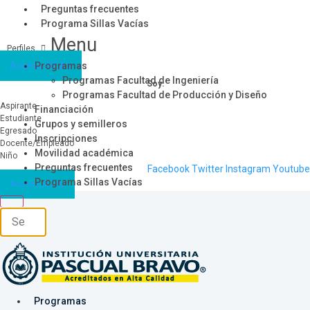
Preguntas frecuentes
Programa Sillas Vacías
Menu
Acceso SICAU
Programas
Programas Facultad de Ingeniería
Soy:
Programas Facultad de Producción y Diseño
Aspirante
Financiación
Estudiante
Grupos y semilleros
Egresado
Inscripciones
Docente/Empleado
Movilidad académica
Niño
Preguntas frecuentes
Facebook
Twitter
Instagram
Youtube
Programa Sillas Vacías
Acceso SICAU
Programas