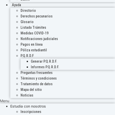
Ayuda
Directorio
Derechos pecunarios
Glosario
Listado Trámites
Medidas COVID-19
Notificaciones judiciales
Pagos en línea
Póliza estudiantil
P.Q.R.D.F
Generar P.Q.R.D.F.
Informes P.Q.R.D.F.
Preguntas frecuentes
Términos y condiciones
Tratamiento de datos
Mapa del sitio
Noticias
Menu
Estudia con nosotros
Inscripciones