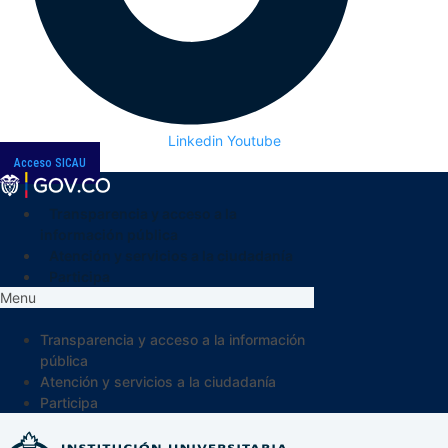
Linkedin
Youtube
Acceso SICAU
Transparencia y acceso a la
información pública
Atención y servicios a la ciudadanía
Participa
Menu
Transparencia y acceso a la información
pública
Atención y servicios a la ciudadanía
Participa