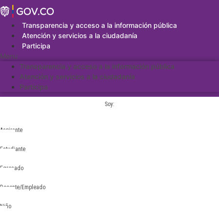
Saltar
al
contenido
Transparencia y acceso a la información pública
Atención y servicios a la ciudadanía
Participa
Menu
Transparencia y acceso a la información pública
Atención y servicios a la ciudadanía
Participa
Soy:
Aspirante
Estudiante
Egresado
Docente/Empleado
Niño