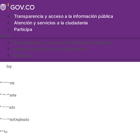
Saltar
al
contenido
Transparencia y acceso a la información pública
Atención y servicios a la ciudadanía
Participa
Menu
Transparencia y acceso a la información pública
Atención y servicios a la ciudadanía
Participa
Soy:
Aspirante
Estudiante
Egresado
Docente/Empleado
Niño