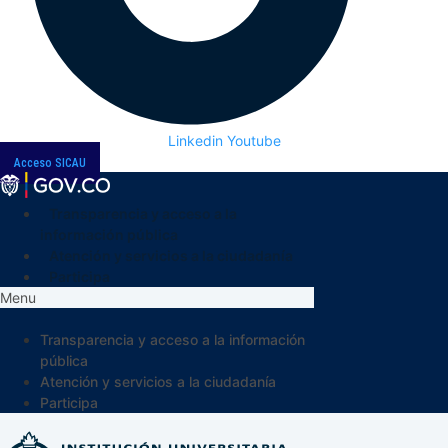
Linkedin
Youtube
Acceso SICAU
Transparencia y acceso a la
información pública
Atención y servicios a la ciudadanía
Participa
Menu
Transparencia y acceso a la información
pública
Atención y servicios a la ciudadanía
Participa