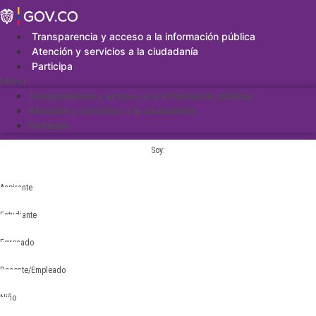
Saltar
al
contenido
Transparencia y acceso a la información pública
Atención y servicios a la ciudadanía
Participa
Menu
Transparencia y acceso a la información pública
Atención y servicios a la ciudadanía
Participa
Soy:
Aspirante
Estudiante
Egresado
Docente/Empleado
Niño