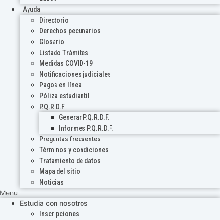
Ayuda
Directorio
Derechos pecunarios
Glosario
Listado Trámites
Medidas COVID-19
Notificaciones judiciales
Pagos en línea
Póliza estudiantil
P.Q.R.D.F
Generar P.Q.R.D.F.
Informes P.Q.R.D.F.
Preguntas frecuentes
Términos y condiciones
Tratamiento de datos
Mapa del sitio
Noticias
Menu
Estudia con nosotros
Inscripciones