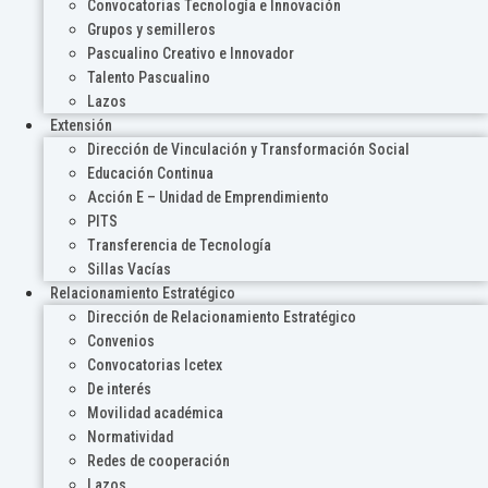
Convocatorias Tecnología e Innovación
Grupos y semilleros
Pascualino Creativo e Innovador
Talento Pascualino
Lazos
Extensión
Dirección de Vinculación y Transformación Social
Educación Continua
Acción E – Unidad de Emprendimiento
PITS
Transferencia de Tecnología
Sillas Vacías
Relacionamiento Estratégico
Dirección de Relacionamiento Estratégico
Convenios
Convocatorias Icetex
De interés
Movilidad académica
Normatividad
Redes de cooperación
Lazos