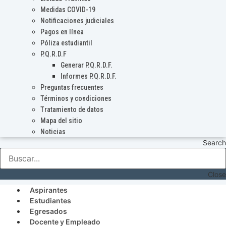
Medidas COVID-19
Notificaciones judiciales
Pagos en línea
Póliza estudiantil
P.Q.R.D.F
Generar P.Q.R.D.F.
Informes P.Q.R.D.F.
Preguntas frecuentes
Términos y condiciones
Tratamiento de datos
Mapa del sitio
Noticias
Search
Close
Aspirantes
Estudiantes
Egresados
Docente y Empleado