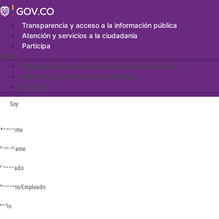
Saltar
al
contenido
Transparencia y acceso a la información pública
Atención y servicios a la ciudadanía
Participa
Menu
Transparencia y acceso a la información pública
Atención y servicios a la ciudadanía
Participa
Soy:
Aspirante
Estudiante
Egresado
Docente/Empleado
Niño