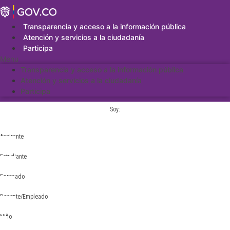
Saltar
al
contenido
Transparencia y acceso a la información pública
Atención y servicios a la ciudadanía
Participa
Menu
Transparencia y acceso a la información pública
Atención y servicios a la ciudadanía
Participa
Soy:
Aspirante
Estudiante
Egresado
Docente/Empleado
Niño