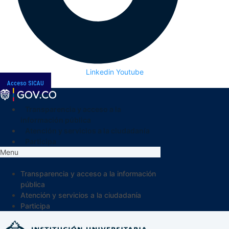
Linkedin
Youtube
Acceso SICAU
Transparencia y acceso a la
información pública
Atención y servicios a la ciudadanía
Participa
Menu
Transparencia y acceso a la información
pública
Atención y servicios a la ciudadanía
Participa