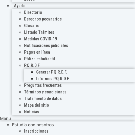
Ayuda
Directorio
Derechos pecunarios
Glosario
Listado Trámites
Medidas COVID-19
Notificaciones judiciales
Pagos en línea
Póliza estudiantil
P.Q.R.D.F
Generar P.Q.R.D.F.
Informes P.Q.R.D.F.
Preguntas frecuentes
Términos y condiciones
Tratamiento de datos
Mapa del sitio
Noticias
Menu
Estudia con nosotros
Inscripciones