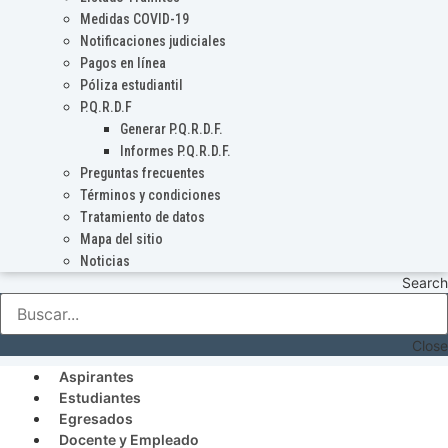
Medidas COVID-19
Notificaciones judiciales
Pagos en línea
Póliza estudiantil
P.Q.R.D.F
Generar P.Q.R.D.F.
Informes P.Q.R.D.F.
Preguntas frecuentes
Términos y condiciones
Tratamiento de datos
Mapa del sitio
Noticias
Search
Close
Aspirantes
Estudiantes
Egresados
Docente y Empleado