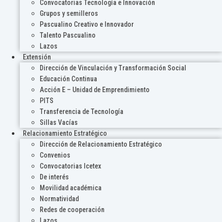
Convocatorias Tecnología e Innovación
Grupos y semilleros
Pascualino Creativo e Innovador
Talento Pascualino
Lazos
Extensión
Dirección de Vinculación y Transformación Social
Educación Continua
Acción E – Unidad de Emprendimiento
PITS
Transferencia de Tecnología
Sillas Vacías
Relacionamiento Estratégico
Dirección de Relacionamiento Estratégico
Convenios
Convocatorias Icetex
De interés
Movilidad académica
Normatividad
Redes de cooperación
Lazos