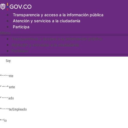
Saltar
al
contenido
Transparencia y acceso a la información pública
Atención y servicios a la ciudadanía
Participa
Menu
Transparencia y acceso a la información pública
Atención y servicios a la ciudadanía
Participa
Soy:
Aspirante
Estudiante
Egresado
Docente/Empleado
Niño