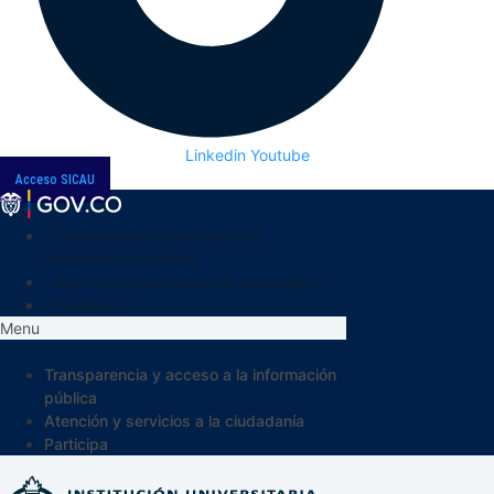
Linkedin
Youtube
Acceso SICAU
Transparencia y acceso a la
información pública
Atención y servicios a la ciudadanía
Participa
Menu
Transparencia y acceso a la información
pública
Atención y servicios a la ciudadanía
Participa