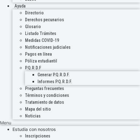
Ayuda
Directorio
Derechos pecunarios
Glosario
Listado Trámites
Medidas COVID-19
Notificaciones judiciales
Pagos en línea
Póliza estudiantil
P.Q.R.D.F
Generar P.Q.R.D.F.
Informes P.Q.R.D.F.
Preguntas frecuentes
Términos y condiciones
Tratamiento de datos
Mapa del sitio
Noticias
Menu
Estudia con nosotros
Inscripciones