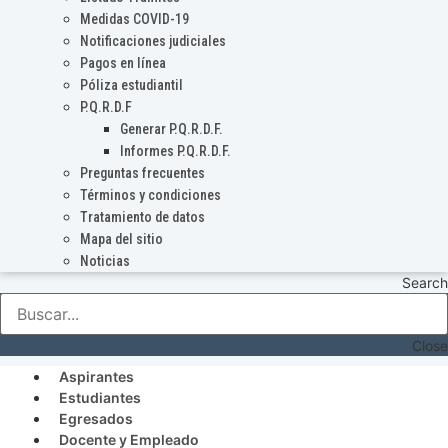
Medidas COVID-19
Notificaciones judiciales
Pagos en línea
Póliza estudiantil
P.Q.R.D.F
Generar P.Q.R.D.F.
Informes P.Q.R.D.F.
Preguntas frecuentes
Términos y condiciones
Tratamiento de datos
Mapa del sitio
Noticias
Search
Close
Aspirantes
Estudiantes
Egresados
Docente y Empleado