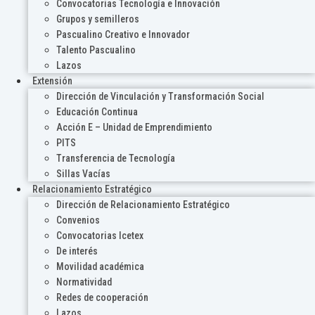
Convocatorias Tecnología e Innovación
Grupos y semilleros
Pascualino Creativo e Innovador
Talento Pascualino
Lazos
Extensión
Dirección de Vinculación y Transformación Social
Educación Continua
Acción E – Unidad de Emprendimiento
PITS
Transferencia de Tecnología
Sillas Vacías
Relacionamiento Estratégico
Dirección de Relacionamiento Estratégico
Convenios
Convocatorias Icetex
De interés
Movilidad académica
Normatividad
Redes de cooperación
Lazos