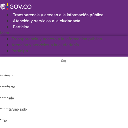
Saltar
al
contenido
Transparencia y acceso a la información pública
Atención y servicios a la ciudadanía
Participa
Menu
Transparencia y acceso a la información pública
Atención y servicios a la ciudadanía
Participa
Soy:
Aspirante
Estudiante
Egresado
Docente/Empleado
Niño