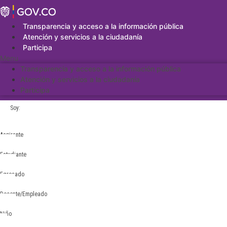
Saltar
al
contenido
Transparencia y acceso a la información pública
Atención y servicios a la ciudadanía
Participa
Menu
Transparencia y acceso a la información pública
Atención y servicios a la ciudadanía
Participa
Soy:
Aspirante
Estudiante
Egresado
Docente/Empleado
Niño