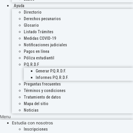
Ayuda
Directorio
Derechos pecunarios
Glosario
Listado Trámites
Medidas COVID-19
Notificaciones judiciales
Pagos en línea
Póliza estudiantil
P.Q.R.D.F
Generar P.Q.R.D.F.
Informes P.Q.R.D.F.
Preguntas frecuentes
Términos y condiciones
Tratamiento de datos
Mapa del sitio
Noticias
Menu
Estudia con nosotros
Inscripciones