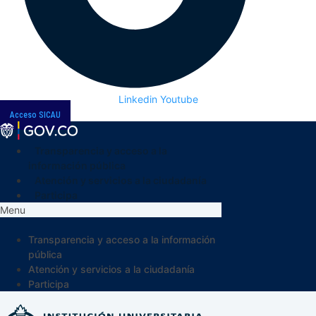
Linkedin
Youtube
Acceso SICAU
Transparencia y acceso a la
información pública
Atención y servicios a la ciudadanía
Participa
Menu
Transparencia y acceso a la información
pública
Atención y servicios a la ciudadanía
Participa