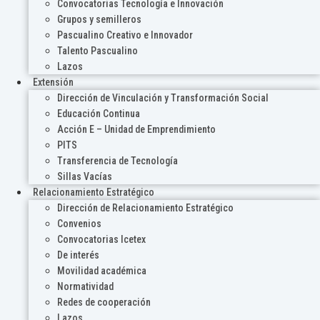
Convocatorias Tecnología e Innovación
Grupos y semilleros
Pascualino Creativo e Innovador
Talento Pascualino
Lazos
Extensión
Dirección de Vinculación y Transformación Social
Educación Continua
Acción E – Unidad de Emprendimiento
PITS
Transferencia de Tecnología
Sillas Vacías
Relacionamiento Estratégico
Dirección de Relacionamiento Estratégico
Convenios
Convocatorias Icetex
De interés
Movilidad académica
Normatividad
Redes de cooperación
Lazos