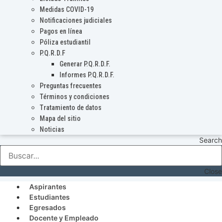
Medidas COVID-19
Notificaciones judiciales
Pagos en línea
Póliza estudiantil
P.Q.R.D.F
Generar P.Q.R.D.F.
Informes P.Q.R.D.F.
Preguntas frecuentes
Términos y condiciones
Tratamiento de datos
Mapa del sitio
Noticias
Search
Close
Aspirantes
Estudiantes
Egresados
Docente y Empleado