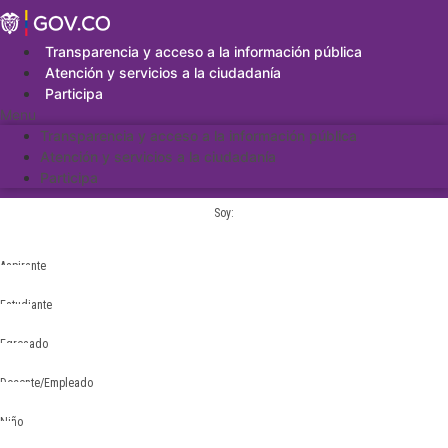
Saltar
al
contenido
Transparencia y acceso a la información pública
Atención y servicios a la ciudadanía
Participa
Menu
Transparencia y acceso a la información pública
Atención y servicios a la ciudadanía
Participa
Soy:
Aspirante
Estudiante
Egresado
Docente/Empleado
Niño