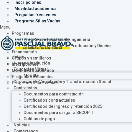
Inscripciones
Movilidad académica
Preguntas frecuentes
Programa Sillas Vacías
Menu
Programas
Programas Facultad de Ingeniería
Programas Facultad de Producción y Diseño
Financiación
Inicio
Grupos y semilleros
Nuestra Institución
Inscripciones
Educación Virtual
Movilidad académica
Moodle
Preguntas frecuentes
Dirección de Vinculación y Transformación Social
Programa Sillas Vacías
Contratistas
Documentos para contratación
Certificados contractuales
Certificados de ingreso y retención 2025
Documentos para cargar a SECOP II
Colillas de pago
Noticias
Contáctenos