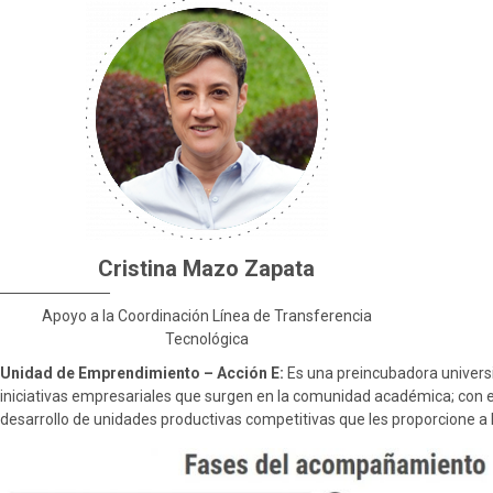
Metro de Medellín
Movilidad Supervisión
Transferencia de Tecnología
Participación Ciudadana
Educación Continua
Sistemas de Información Innovación – SIISMED
Boletines
SIRMED
Documentos para contratación
Certificados contractuales
Cristina Mazo Zapata
Apoyo a la Coordinación Línea de Transferencia
Tecnológica
Unidad de Emprendimiento – Acción E:
Es una preincubadora universi
iniciativas empresariales que surgen en la comunidad académica; con el 
desarrollo de unidades productivas competitivas que les proporcione a 