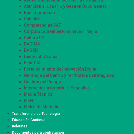
Apoyo a la Gestión Secretaría de Cultura
Atención al Usuario y Gestión Documental
Buen Comienzo
Catastro
Competencias SAP
Corporación Gilberto Echeverri Mejía
Cultura PP
DAGRAN
DAGRD
Desarrollo Social
Estud-IA
Fortalecimiento de Innovación Digital
Gerencia del Centro y Territorios Estratégicos
Gestión del Riesgo
Interventoría Cobertura Educativa
Media Técnica
MEN
Metro de Medellín
Movilidad Supervisión
Transferencia de Tecnología
Participación Ciudadana
Educación Continua
Sistemas de Información Innovación – SIISMED
Boletines
SIRMED
Documentos para contratación