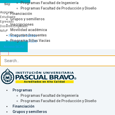
Programas Facultad de Ingeniería
Soy:
Programas Facultad de Producción y Diseño
Aspirante
Financiación
Estudiante
Grupos y semilleros
Egresado
Inscripciones
Docente/Empleado
Movilidad académica
Niño
Preguntas frecuentes
Facebook
Twitter
Programa Sillas Vacías
Instagram
Youtube
Acceso SICAU
Programas
Programas Facultad de Ingeniería
Programas Facultad de Producción y Diseño
Financiación
Grupos y semilleros