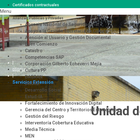
Certificados contractuales
Menu
Alianzas Públicas y Privadas
Agencia Nacional de Seguridad Vial
Apoyo a la Gestión Secretaría de Cultura
Atención al Usuario y Gestión Documental
Buen Comienzo
Catastro
Competencias SAP
|
Corporación Gilberto Echeverri Mejía
ptisnueva
Cultura PP
|
DAGRAN
Servicios Extensión
DAGRD
Desarrollo Social
Estud-IA
Fortalecimiento de Innovación Digital
Unidad d
Gerencia del Centro y Territorios Estratégicos
Gestión del Riesgo
Interventoría Cobertura Educativa
Media Técnica
MEN