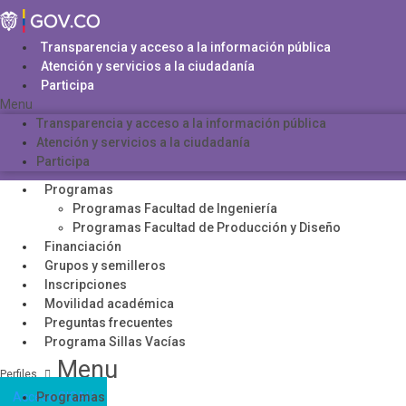
Saltar
al
contenido
Transparencia y acceso a la información pública
Atención y servicios a la ciudadanía
Participa
Menu
Transparencia y acceso a la información pública
Atención y servicios a la ciudadanía
Participa
Programas
Programas Facultad de Ingeniería
Programas Facultad de Producción y Diseño
Financiación
Grupos y semilleros
Inscripciones
Movilidad académica
Preguntas frecuentes
Programa Sillas Vacías
Menu
Acceso SICAU
Programas