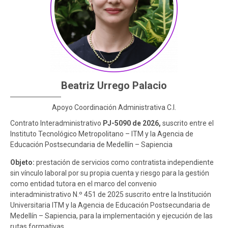
Participación Ciudadana
Educación Continua
Sistemas de Información Innovación – SIISMED
Boletines
SIRMED
Documentos para contratación
Certificados contractuales
Beatriz Urrego Palacio
Apoyo Coordinación Administrativa C.I.
Contrato Interadministrativo
PJ-5090 de 2026,
suscrito entre el
Instituto Tecnológico Metropolitano – ITM y la Agencia de
Educación Postsecundaria de Medellín – Sapiencia
Objeto:
prestación de servicios como contratista independiente
sin vínculo laboral por su propia cuenta y riesgo para la gestión
como entidad tutora en el marco del convenio
interadministrativo N.º 451 de 2025 suscrito entre la Institución
Universitaria ITM y la Agencia de Educación Postsecundaria de
Medellín – Sapiencia, para la implementación y ejecución de las
rutas formativas.