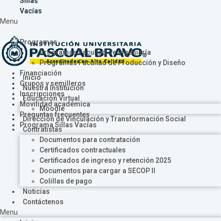
Sillas
Vacías
Menu
Programas
Programas Facultad de Ingeniería
Programas Facultad de Producción y Diseño
Financiación
Inicio
Grupos y semilleros
Nuestra Institución
Inscripciones
Educación Virtual
Movilidad académica
Moodle
Preguntas frecuentes
Dirección de Vinculación y Transformación Social
Programa Sillas Vacías
Contratistas
Documentos para contratación
Certificados contractuales
Certificados de ingreso y retención 2025
Documentos para cargar a SECOP II
Colillas de pago
Noticias
Contáctenos
Menu