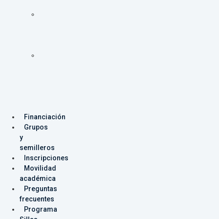
Programas
Facultad
de
Ingeniería
Programas
Facultad
de
Producción
y
Diseño
Financiación
Grupos
y
semilleros
Inscripciones
Movilidad
académica
Preguntas
frecuentes
Programa