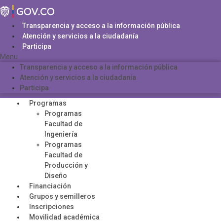
Saltar
al
contenido
Transparencia y acceso a la información pública
Atención y servicios a la ciudadanía
Participa
Menu
Transparencia y acceso a la información pública
Atención y servicios a la ciudadanía
Participa
Programas
Programas
Facultad de
Ingeniería
Programas
Facultad de
Producción y
Diseño
Financiación
Grupos y semilleros
Inscripciones
Movilidad académica