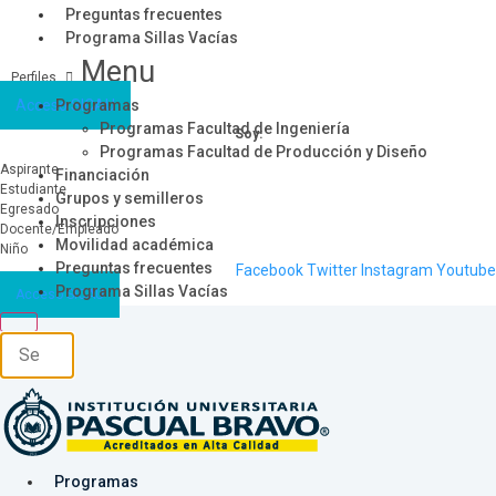
Preguntas frecuentes
Programa Sillas Vacías
Menu
Acceso SICAU
Programas
Programas Facultad de Ingeniería
Soy:
Programas Facultad de Producción y Diseño
Aspirante
Financiación
Estudiante
Grupos y semilleros
Egresado
Inscripciones
Docente/Empleado
Movilidad académica
Niño
Preguntas frecuentes
Facebook
Twitter
Instagram
Youtube
Programa Sillas Vacías
Acceso SICAU
Programas