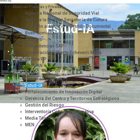
Menu
Alianzas Públicas y Privadas
Agencia Nacional de Seguridad Vial
Apoyo a la Gestión Secretaría de Cultura
Estud-IA
Atención al Usuario y Gestión Documental
Buen Comienzo
Catastro
Competencias SAP
|
Corporación Gilberto Echeverri Mejía
ptisnueva
Cultura PP
|
DAGRAN
Alianzas Públicas y Privadas
DAGRD
|
Desarrollo Social
Estud-IA
Estud-IA
Fortalecimiento de Innovación Digital
Gerencia del Centro y Territorios Estratégicos
Gestión del Riesgo
Interventoría Cobertura Educativa
Media Técnica
MEN
Metro de Medellín
Movilidad Supervisión
Transferencia de Tecnología