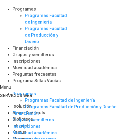
Programas
Programas Facultad
de Ingeniería
Programas Facultad
de Producción y
Diseño
Financiación
Grupos y semilleros
Inscripciones
Movilidad académica
Preguntas frecuentes
Programa Sillas Vacías
Menu
Programas
SERVICIOS WEB
Programas Facultad de Ingeniería
Isolución
Programas Facultad de Producción y Diseño
Azure Dev Tools
Financiación
Biblioteca
Grupos y semilleros
Intranet
Inscripciones
Kactus
Movilidad académica
Mercurio