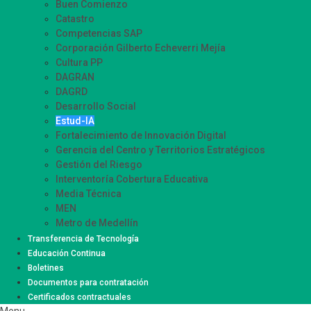
Buen Comienzo
Catastro
Competencias SAP
Corporación Gilberto Echeverri Mejía
Cultura PP
DAGRAN
DAGRD
Desarrollo Social
Estud-IA
Fortalecimiento de Innovación Digital
Gerencia del Centro y Territorios Estratégicos
Gestión del Riesgo
Interventoría Cobertura Educativa
Media Técnica
MEN
Metro de Medellín
Movilidad Supervisión
Transferencia de Tecnología
Participación Ciudadana
Educación Continua
Sistemas de Información Innovación – SIISMED
Boletines
SIRMED
Documentos para contratación
Certificados contractuales