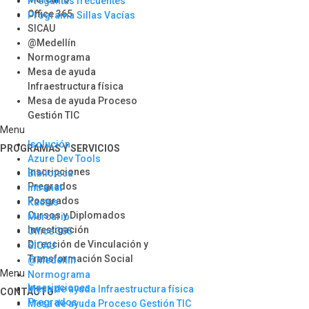
Preguntas frecuentes
Office 365
Programa Sillas Vacías
SICAU
@Medellín
Normograma
Mesa de ayuda
Infraestructura física
Mesa de ayuda Proceso
Gestión TIC
Menu
Isolución
PROGRAMAS Y SERVICIOS​
Azure Dev Tools
Inscripciones
Biblioteca
Pregrados
Intranet
Posgrados
Kactus
Cursos y Diplomados
Mercurio
Investigación
Office 365
Dirección de Vinculación y
SICAU
Transformación Social
@Medellín
Menu
Normograma
Inscripciones
Mesa de ayuda Infraestructura física
CONTACTO
Pregrados
Mesa de ayuda Proceso Gestión TIC