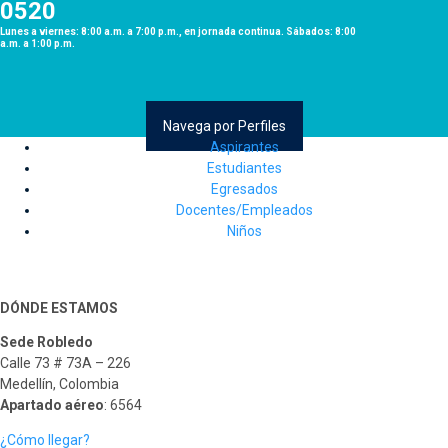
0520
Lunes a viernes: 8:00 a.m. a 7:00 p.m., en jornada continua. Sábados: 8:00
a.m. a 1:00 p.m.
Navega por Perfiles
Aspirantes
Estudiantes
Egresados
Docentes/Empleados
Niños
DÓNDE ESTAMOS
Sede Robledo
Calle 73 # 73A – 226
Medellín, Colombia
Apartado aéreo
: 6564
¿Cómo llegar?