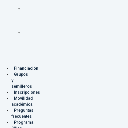
Programas
Facultad
de
Ingeniería
Programas
Facultad
de
Producción
y
Diseño
Financiación
Grupos
y
semilleros
Inscripciones
Movilidad
académica
Preguntas
frecuentes
Programa