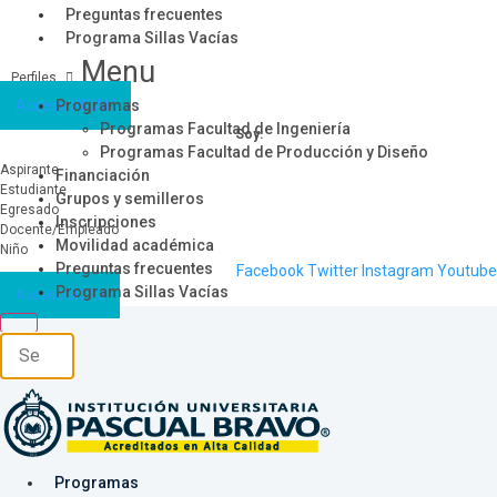
Preguntas frecuentes
Programa Sillas Vacías
Menu
Acceso SICAU
Programas
Programas Facultad de Ingeniería
Soy:
Programas Facultad de Producción y Diseño
Aspirante
Financiación
Estudiante
Grupos y semilleros
Egresado
Inscripciones
Docente/Empleado
Movilidad académica
Niño
Preguntas frecuentes
Facebook
Twitter
Instagram
Youtube
Programa Sillas Vacías
Acceso SICAU
Programas