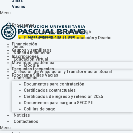
Sillas
Vacías
Menu
Programas
Programas Facultad de Ingeniería
Programas Facultad de Producción y Diseño
Financiación
Inicio
Grupos y semilleros
Nuestra Institución
Inscripciones
Educación Virtual
Movilidad académica
Moodle
Preguntas frecuentes
Dirección de Vinculación y Transformación Social
Programa Sillas Vacías
Contratistas
Documentos para contratación
Certificados contractuales
Certificados de ingreso y retención 2025
Documentos para cargar a SECOP II
Colillas de pago
Noticias
Contáctenos
Menu