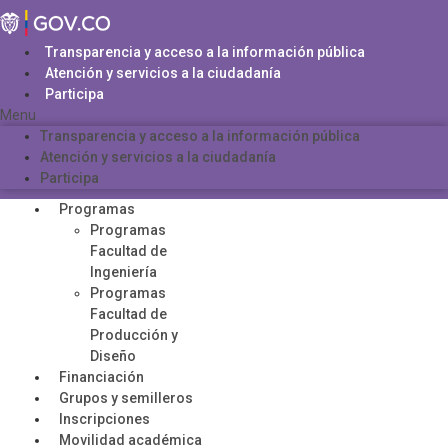
Saltar
al
contenido
Transparencia y acceso a la información pública
Atención y servicios a la ciudadanía
Participa
Menu
Transparencia y acceso a la información pública
Atención y servicios a la ciudadanía
Participa
Programas
Programas
Facultad de
Ingeniería
Programas
Facultad de
Producción y
Diseño
Financiación
Grupos y semilleros
Inscripciones
Movilidad académica