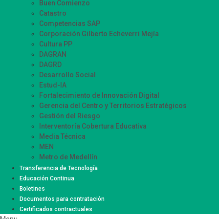
Buen Comienzo
Catastro
Competencias SAP
Corporación Gilberto Echeverri Mejía
Cultura PP
DAGRAN
DAGRD
Desarrollo Social
Estud-IA
Fortalecimiento de Innovación Digital
Gerencia del Centro y Territorios Estratégicos
Gestión del Riesgo
Interventoría Cobertura Educativa
Media Técnica
MEN
Metro de Medellín
Movilidad Supervisión
Transferencia de Tecnología
Participación Ciudadana
Educación Continua
Sistemas de Información Innovación – SIISMED
Boletines
SIRMED
Documentos para contratación
Certificados contractuales