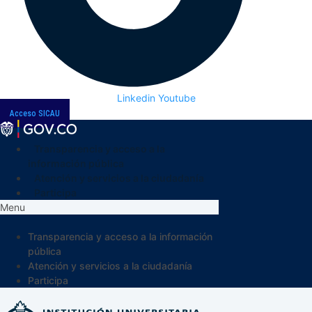
Linkedin
Youtube
Acceso SICAU
Transparencia y acceso a la
información pública
Atención y servicios a la ciudadanía
Participa
Menu
Transparencia y acceso a la información
pública
Atención y servicios a la ciudadanía
Participa