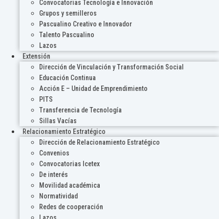
Convocatorias Tecnología e Innovación
Grupos y semilleros
Pascualino Creativo e Innovador
Talento Pascualino
Lazos
Extensión
Dirección de Vinculación y Transformación Social
Educación Continua
Acción E – Unidad de Emprendimiento
PITS
Transferencia de Tecnología
Sillas Vacías
Relacionamiento Estratégico
Dirección de Relacionamiento Estratégico
Convenios
Convocatorias Icetex
De interés
Movilidad académica
Normatividad
Redes de cooperación
Lazos