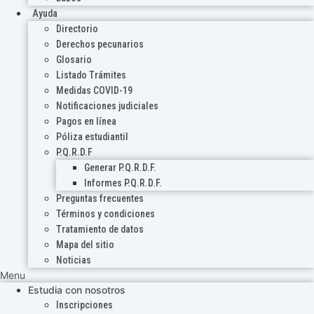
Ayuda
Directorio
Derechos pecunarios
Glosario
Listado Trámites
Medidas COVID-19
Notificaciones judiciales
Pagos en línea
Póliza estudiantil
P.Q.R.D.F
Generar P.Q.R.D.F.
Informes P.Q.R.D.F.
Preguntas frecuentes
Términos y condiciones
Tratamiento de datos
Mapa del sitio
Noticias
Menu
Estudia con nosotros
Inscripciones