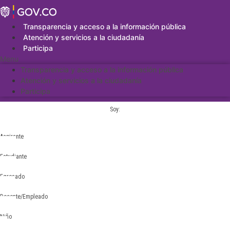
Saltar
al
contenido
Transparencia y acceso a la información pública
Atención y servicios a la ciudadanía
Participa
Menu
Transparencia y acceso a la información pública
Atención y servicios a la ciudadanía
Participa
Soy:
Aspirante
Estudiante
Egresado
Docente/Empleado
Niño