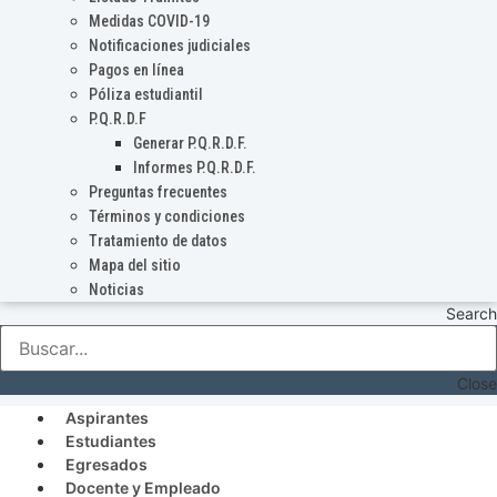
Medidas COVID-19
Notificaciones judiciales
Pagos en línea
Póliza estudiantil
P.Q.R.D.F
Generar P.Q.R.D.F.
Informes P.Q.R.D.F.
Preguntas frecuentes
Términos y condiciones
Tratamiento de datos
Mapa del sitio
Noticias
Search
Close
Aspirantes
Estudiantes
Egresados
Docente y Empleado