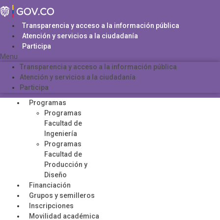
Saltar
al
contenido
Transparencia y acceso a la información pública
Atención y servicios a la ciudadanía
Participa
Menu
Transparencia y acceso a la información pública
Atención y servicios a la ciudadanía
Participa
Programas
Programas
Facultad de
Ingeniería
Programas
Facultad de
Producción y
Diseño
Financiación
Grupos y semilleros
Inscripciones
Movilidad académica