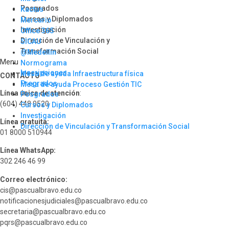
Posgrados
Kactus
Cursos y Diplomados
Mercurio
Investigación
Office 365
Dirección de Vinculación y
SICAU
Transformación Social
@Medellín
Menu
Normograma
Inscripciones
Mesa de ayuda Infraestructura física
CONTACTO
Pregrados
Mesa de ayuda Proceso Gestión TIC
Línea única de atención
:
Posgrados
(604) 448 0520
Cursos y Diplomados
Investigación
Línea gratuita:
Dirección de Vinculación y Transformación Social
01 8000 510944
Línea WhatsApp:
302 246 46 99
Correo electrónico:
cis@pascualbravo.edu.co
notificacionesjudiciales@pascualbravo.edu.co
secretaria@pascualbravo.edu.co
pqrs@pascualbravo.edu.co