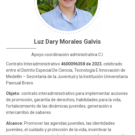
Participación Ciudadana
Educación Continua
Sistemas de Información Innovación – SIISMED
Boletines
SIRMED
Documentos para contratación
Certificados contractuales
Luz Dary Morales Galvis
Apoyo coordinación administrativa C.I.
Contrato Interadministrativo
4600096358 de 2023
, celebrado
entre el Distrito Especial De Ciencia, Tecnología E Innovación de
Medellín – Secretaría de la Juventud y la Institución Universitaria
Pascual Bravo.
Objeto:
contrato interadministrativo para implementar acciones
de promoción, garantía de derechos, habilidades para la vida,
fortalecimiento de las dinámicas juveniles, generación e
intercambio de saberes.
Alcance:
Promover las agendas juveniles, las identidades
juveniles, el cuidado y protección de la vida, incentivar la