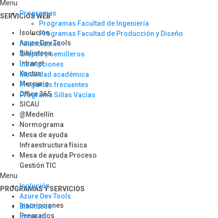
Menu
Programas
SERVICIOS WEB
Programas Facultad de Ingeniería
Isolución
Programas Facultad de Producción y Diseño
Azure Dev Tools
Financiación
Biblioteca
Grupos y semilleros
Intranet
Inscripciones
Kactus
Movilidad académica
Mercurio
Preguntas frecuentes
Office 365
Programa Sillas Vacías
SICAU
@Medellín
Normograma
Mesa de ayuda
Infraestructura física
Mesa de ayuda Proceso
Gestión TIC
Menu
Isolución
PROGRAMAS Y SERVICIOS​
Azure Dev Tools
Inscripciones
Biblioteca
Pregrados
Intranet