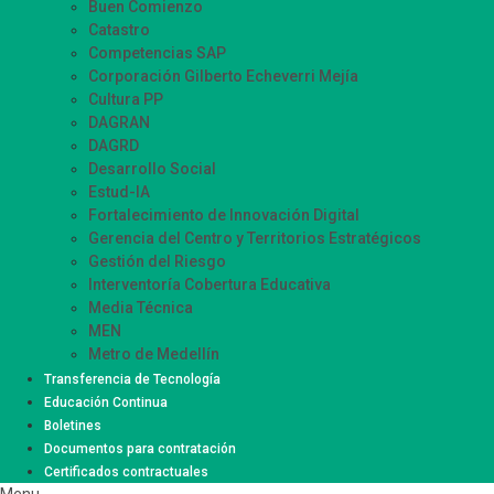
Buen Comienzo
Catastro
Competencias SAP
Corporación Gilberto Echeverri Mejía
Cultura PP
DAGRAN
DAGRD
Desarrollo Social
Estud-IA
Fortalecimiento de Innovación Digital
Gerencia del Centro y Territorios Estratégicos
Gestión del Riesgo
Interventoría Cobertura Educativa
Media Técnica
MEN
Metro de Medellín
Movilidad Supervisión
Transferencia de Tecnología
Participación Ciudadana
Educación Continua
Sistemas de Información Innovación – SIISMED
Boletines
SIRMED
Documentos para contratación
Certificados contractuales