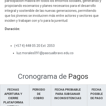
participación masiva en todos los entornos sociales, generando y
propiciando escenarios y planes necesarios para el desarrollo
integral y sostenible de las nuevas generaciones, permitiendo
que los jóvenes se involucren más entre actores y sectores que
inciden y trabajan con y/o para la juventud.
Duración:
(+57 4) 448 05 20 Ext. 2053
luz.morales091@pascualbravo.edu.co
Cobro de honorarios
sensibilización
Cronograma de
Pagos
FECHAS
PERIODO
FECHA PROBABLE
FECHA
APERTURA Y
DE
PARA SUBSANAR
POSIBLE
CIERRE
COBRO
INCONSISTENCIAS
DE PAGO
PLATAFORMA