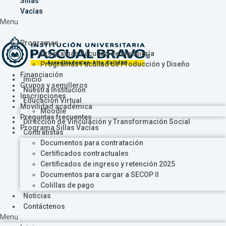
Sillas
Vacías
Menu
Programas
Programas Facultad de Ingeniería
Programas Facultad de Producción y Diseño
Financiación
Inicio
Grupos y semilleros
Nuestra Institución
Inscripciones
Educación Virtual
Movilidad académica
Moodle
Preguntas frecuentes
Dirección de Vinculación y Transformación Social
Programa Sillas Vacías
Contratistas
Documentos para contratación
Certificados contractuales
Certificados de ingreso y retención 2025
Documentos para cargar a SECOP II
Colillas de pago
Noticias
Contáctenos
Menu