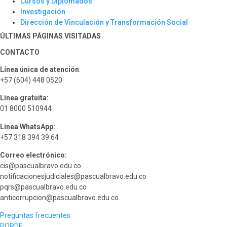
Cursos y Diplomados
Investigación
Dirección de Vinculación y Transformación Social
ÚLTIMAS PÁGINAS VISITADAS
CONTACTO
Línea única de atención
:
+57 (604) 448 0520
Línea gratuita:
01 8000 510944
Línea WhatsApp:
+57 318 394 39 64
Correo electrónico:
cis@pascualbravo.edu.co
notificacionesjudiciales@pascualbravo.edu.co
pqrs@pascualbravo.edu.co
anticorrupcion@pascualbravo.edu.co
Preguntas frecuentes
PQRDF