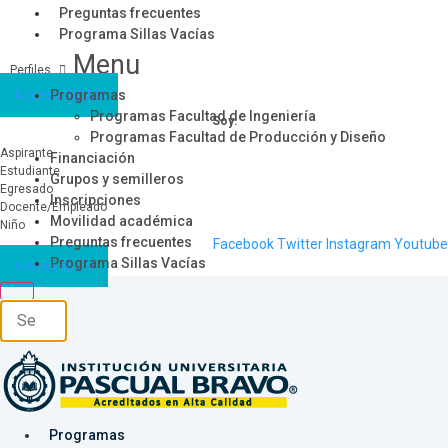
Preguntas frecuentes
Programa Sillas Vacías
Menu
Acceso SICAU
Programas
Programas Facultad de Ingeniería
Soy:
Programas Facultad de Producción y Diseño
Aspirante
Financiación
Estudiante
Grupos y semilleros
Egresado
Inscripciones
Docente/Empleado
Movilidad académica
Niño
Preguntas frecuentes
Facebook
Twitter
Instagram
Youtube
Programa Sillas Vacías
Acceso SICAU
Programas