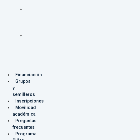
Programas
Facultad
de
Ingeniería
Programas
Facultad
de
Producción
y
Diseño
Financiación
Grupos
y
semilleros
Inscripciones
Movilidad
académica
Preguntas
frecuentes
Programa