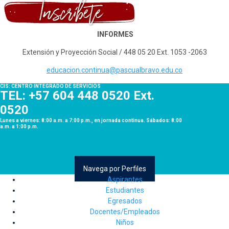
INFORMES
Extensión y Proyección Social / 448 05 20 Ext. 1053 -2063
educacion.continua@pascualbravo.edu.co
CIS: CENTRO INTEGRADO DE SERVICIOS
TEL: +57 604 448 0520 Ext.
0520
Lunes a viernes: 8:00 a.m. a 7:00 p.m., en jornada continua. Sábados: 8:00
a.m. a 1:00 p.m.
Navega por Perfiles
Aspirantes
Estudiantes
Egresados
Docentes/Empleados
Niños