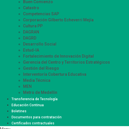
Buen Comienzo
Catastro
Competencias SAP
Corporación Gilberto Echeverri Mejía
Cultura PP
DAGRAN
DAGRD
Desarrollo Social
Estud-IA
Fortalecimiento de Innovación Digital
Gerencia del Centro y Territorios Estratégicos
Gestión del Riesgo
Interventoría Cobertura Educativa
Media Técnica
MEN
Metro de Medellín
Movilidad Supervisión
Transferencia de Tecnología
Participación Ciudadana
Educación Continua
Sistemas de Información Innovación – SIISMED
Boletines
SIRMED
Documentos para contratación
Certificados contractuales