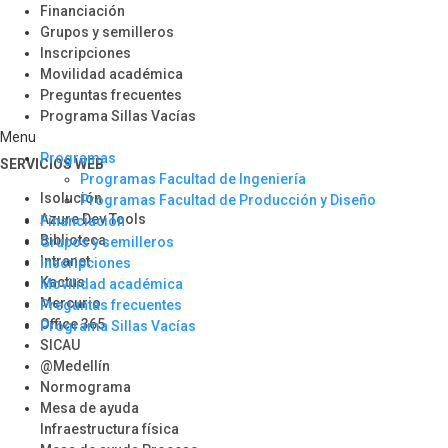
Financiación
Grupos y semilleros
Inscripciones
Movilidad académica
Preguntas frecuentes
Programa Sillas Vacías
Menu
Programas
SERVICIOS WEB
Programas Facultad de Ingeniería
Isolución
Programas Facultad de Producción y Diseño
Azure Dev Tools
Financiación
Biblioteca
Grupos y semilleros
Intranet
Inscripciones
Kactus
Movilidad académica
Mercurio
Preguntas frecuentes
Office 365
Programa Sillas Vacías
SICAU
@Medellín
Normograma
Mesa de ayuda
Infraestructura física