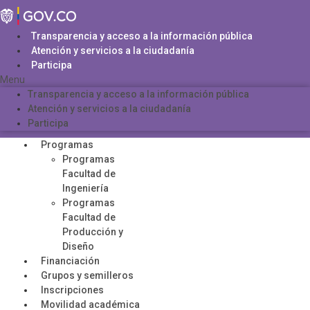
Saltar
al
contenido
Transparencia y acceso a la información pública
Atención y servicios a la ciudadanía
Participa
Menu
Transparencia y acceso a la información pública
Atención y servicios a la ciudadanía
Participa
Programas
Programas
Facultad de
Ingeniería
Programas
Facultad de
Producción y
Diseño
Financiación
Grupos y semilleros
Inscripciones
Movilidad académica