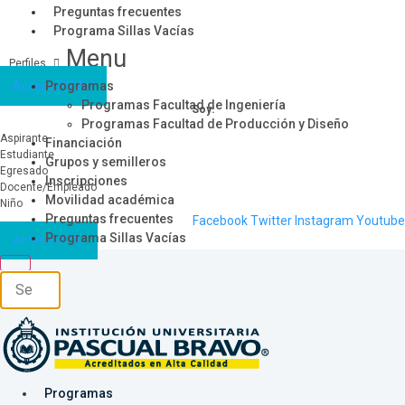
Preguntas frecuentes
Programa Sillas Vacías
Menu
Acceso SICAU
Programas
Programas Facultad de Ingeniería
Soy:
Programas Facultad de Producción y Diseño
Aspirante
Financiación
Estudiante
Grupos y semilleros
Egresado
Inscripciones
Docente/Empleado
Movilidad académica
Niño
Preguntas frecuentes
Facebook
Twitter
Instagram
Youtube
Programa Sillas Vacías
Acceso SICAU
Programas