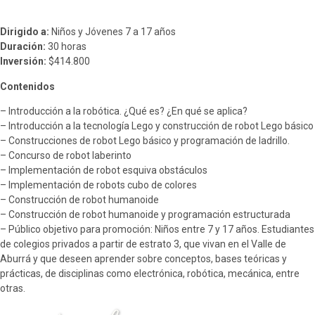
Participación Ciudadana
Educación Continua
Sistemas de Información Innovación – SIISMED
Boletines
Dirigido a:
Niños y Jóvenes 7 a 17 años
SIRMED
Documentos para contratación
Duración:
30 horas
Certificados contractuales
Inversión:
$414.800
Contenidos
– Introducción a la robótica. ¿Qué es? ¿En qué se aplica?
– Introducción a la tecnología Lego y construcción de robot Lego básico
– Construcciones de robot Lego básico y programación de ladrillo.
– Concurso de robot laberinto
– Implementación de robot esquiva obstáculos
– Implementación de robots cubo de colores
– Construcción de robot humanoide
– Construcción de robot humanoide y programación estructurada
– Público objetivo para promoción: Niños entre 7 y 17 años. Estudiantes
de colegios privados a partir de estrato 3, que vivan en el Valle de
Aburrá y que deseen aprender sobre conceptos, bases teóricas y
prácticas, de disciplinas como electrónica, robótica, mecánica, entre
otras.