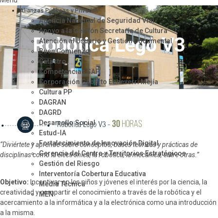
Menu
Alianzas Públicas y Privadas
Agencia Nacional de Seguridad Vial
Apoyo a la Gestión Secretaría de Cultura
Robótica Lego V3
Atención al Usuario y Gestión Documental
Buen Comienzo
Catastro
Competencias SAP
Corporación Gilberto Echeverri Mejía
Cultura PP
DAGRAN
DAGRD
Desarrollo Social
Estud-IA
Fortalecimiento de Innovación Digital
“Diviértete y aprende sobre conceptos, bases teóricas y prácticas de
Gerencia del Centro y Territorios Estratégicos
disciplinas como la electrónica, la robótica, la mecánica, entre otras.”
Gestión del Riesgo
Interventoría Cobertura Educativa
Objetivo:
Incentivar en los niños y jóvenes el interés por la ciencia, la
Media Técnica
creatividad y compartir el conocimiento a través de la robótica y el
MEN
acercamiento a la informática y a la electrónica como una introducción
Metro de Medellín
a la misma.
Movilidad Supervisión
Transferencia de Tecnología