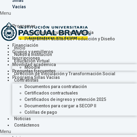
Sillas
Vacías
Menu
Programas
Programas Facultad de Ingeniería
Programas Facultad de Producción y Diseño
Financiación
Inicio
Grupos y semilleros
Nuestra Institución
Inscripciones
Educación Virtual
Movilidad académica
Moodle
Preguntas frecuentes
Dirección de Vinculación y Transformación Social
Programa Sillas Vacías
Contratistas
Documentos para contratación
Certificados contractuales
Certificados de ingreso y retención 2025
Documentos para cargar a SECOP II
Colillas de pago
Noticias
Contáctenos
Menu