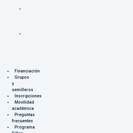
Programas
Facultad
de
Ingeniería
Programas
Facultad
de
Producción
y
Diseño
Financiación
Grupos
y
semilleros
Inscripciones
Movilidad
académica
Preguntas
frecuentes
Programa