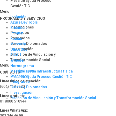
Mesa de ayuda Proceso
Gestión TIC
Menu
Isolución
PROGRAMAS Y SERVICIOS​
Azure Dev Tools
Inscripciones
Biblioteca
Pregrados
Intranet
Posgrados
Kactus
Cursos y Diplomados
Mercurio
Investigación
Office 365
Dirección de Vinculación y
SICAU
Transformación Social
@Medellín
Menu
Normograma
Inscripciones
Mesa de ayuda Infraestructura física
CONTACTO
Pregrados
Mesa de ayuda Proceso Gestión TIC
Línea única de atención
:
Posgrados
(604) 448 0520
Cursos y Diplomados
Investigación
Línea gratuita:
Dirección de Vinculación y Transformación Social
01 8000 510944
Línea WhatsApp:
302 246 46 99