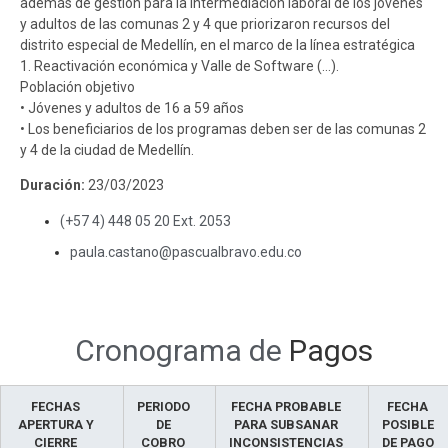
además de gestión para la intermediación laboral de los jóvenes
y adultos de las comunas 2 y 4 que priorizaron recursos del
distrito especial de Medellín, en el marco de la línea estratégica
1. Reactivación económica y Valle de Software (…).
Población objetivo
• Jóvenes y adultos de 16 a 59 años
• Los beneficiarios de los programas deben ser de las comunas 2
y 4 de la ciudad de Medellín.
Duración:
23/03/2023
(+57 4) 448 05 20 Ext. 2053
paula.castano@pascualbravo.edu.co
cobro de honorarios
sensibilización
Cronograma de
Pagos
FECHAS
PERIODO
FECHA PROBABLE
FECHA
APERTURA Y
DE
PARA SUBSANAR
POSIBLE
CIERRE
COBRO
INCONSISTENCIAS
DE PAGO