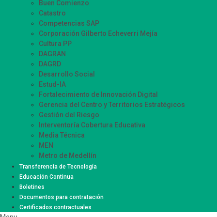
Buen Comienzo
Catastro
Competencias SAP
Corporación Gilberto Echeverri Mejía
Cultura PP
DAGRAN
DAGRD
Desarrollo Social
Estud-IA
Fortalecimiento de Innovación Digital
Gerencia del Centro y Territorios Estratégicos
Gestión del Riesgo
Interventoría Cobertura Educativa
Media Técnica
MEN
Metro de Medellín
Movilidad Supervisión
Transferencia de Tecnología
Participación Ciudadana
Educación Continua
Sistemas de Información Innovación – SIISMED
Boletines
SIRMED
Documentos para contratación
Certificados contractuales