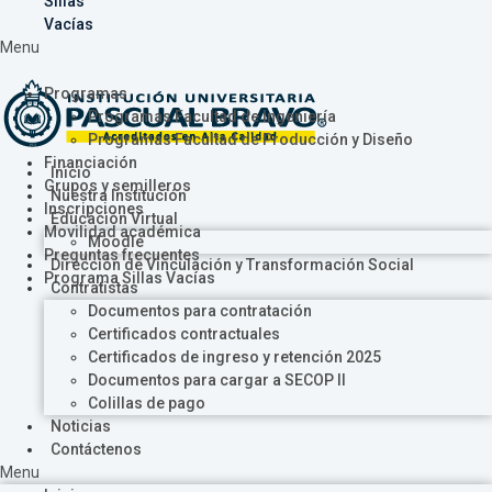
Sillas
Vacías
Menu
Programas
Programas Facultad de Ingeniería
Programas Facultad de Producción y Diseño
Financiación
Inicio
Grupos y semilleros
Nuestra Institución
Inscripciones
Educación Virtual
Movilidad académica
Moodle
Preguntas frecuentes
Dirección de Vinculación y Transformación Social
Programa Sillas Vacías
Contratistas
Documentos para contratación
Certificados contractuales
Certificados de ingreso y retención 2025
Documentos para cargar a SECOP II
Colillas de pago
Noticias
Contáctenos
Menu