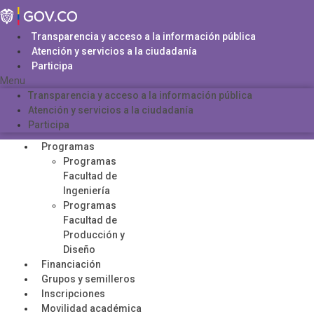
Saltar
al
contenido
Transparencia y acceso a la información pública
Atención y servicios a la ciudadanía
Participa
Menu
Transparencia y acceso a la información pública
Atención y servicios a la ciudadanía
Participa
Programas
Programas
Facultad de
Ingeniería
Programas
Facultad de
Producción y
Diseño
Financiación
Grupos y semilleros
Inscripciones
Movilidad académica