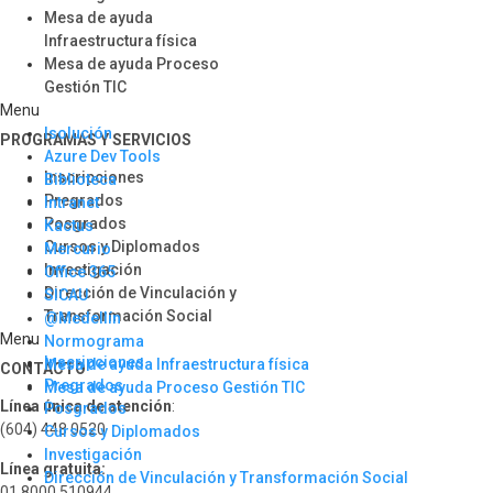
Mesa de ayuda
Infraestructura física
Mesa de ayuda Proceso
Gestión TIC
Menu
Isolución
PROGRAMAS Y SERVICIOS​
Azure Dev Tools
Inscripciones
Biblioteca
Pregrados
Intranet
Posgrados
Kactus
Cursos y Diplomados
Mercurio
Investigación
Office 365
Dirección de Vinculación y
SICAU
Transformación Social
@Medellín
Menu
Normograma
Inscripciones
Mesa de ayuda Infraestructura física
CONTACTO
Pregrados
Mesa de ayuda Proceso Gestión TIC
Línea única de atención
:
Posgrados
(604) 448 0520
Cursos y Diplomados
Investigación
Línea gratuita:
Dirección de Vinculación y Transformación Social
01 8000 510944