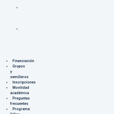
Programas
Facultad
de
Ingeniería
Programas
Facultad
de
Producción
y
Diseño
Financiación
Grupos
y
semilleros
Inscripciones
Movilidad
académica
Preguntas
frecuentes
Programa