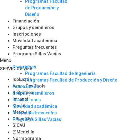
Programas Facultad
de Producción y
Diseño
Financiación
Grupos y semilleros
Inscripciones
Movilidad académica
Preguntas frecuentes
Programa Sillas Vacías
Menu
Programas
SERVICIOS WEB
Programas Facultad de Ingeniería
Isolución
Programas Facultad de Producción y Diseño
Azure Dev Tools
Financiación
Biblioteca
Grupos y semilleros
Intranet
Inscripciones
Kactus
Movilidad académica
Mercurio
Preguntas frecuentes
Office 365
Programa Sillas Vacías
SICAU
@Medellín
Normograma