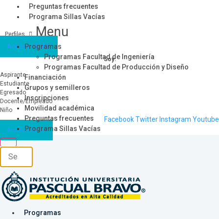
Preguntas frecuentes
Programa Sillas Vacías
Menu
Acceso SICAU
Programas
Programas Facultad de Ingeniería
Soy:
Programas Facultad de Producción y Diseño
Aspirante
Financiación
Estudiante
Grupos y semilleros
Egresado
Inscripciones
Docente/Empleado
Movilidad académica
Niño
Preguntas frecuentes
Facebook
Twitter
Instagram
Youtube
Programa Sillas Vacías
Acceso SICAU
Programas