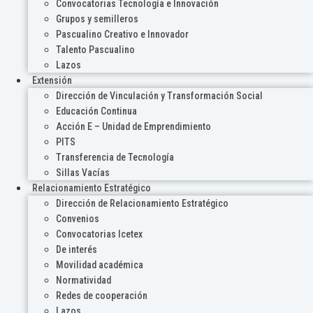
Convocatorias Tecnología e Innovación
Grupos y semilleros
Pascualino Creativo e Innovador
Talento Pascualino
Lazos
Extensión
Dirección de Vinculación y Transformación Social
Educación Continua
Acción E – Unidad de Emprendimiento
PITS
Transferencia de Tecnología
Sillas Vacías
Relacionamiento Estratégico
Dirección de Relacionamiento Estratégico
Convenios
Convocatorias Icetex
De interés
Movilidad académica
Normatividad
Redes de cooperación
Lazos