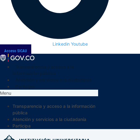
Linkedin
Youtube
Acceso SICAU
Transparencia y acceso a la
información pública
Atención y servicios a la ciudadanía
Participa
Menu
Transparencia y acceso a la información
pública
Atención y servicios a la ciudadanía
Participa