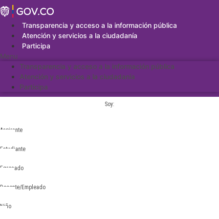
Saltar
al
contenido
Transparencia y acceso a la información pública
Atención y servicios a la ciudadanía
Participa
Menu
Transparencia y acceso a la información pública
Atención y servicios a la ciudadanía
Participa
Soy:
Aspirante
Estudiante
Egresado
Docente/Empleado
Niño