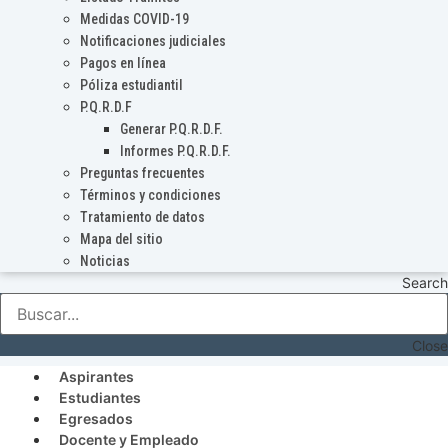
Medidas COVID-19
Notificaciones judiciales
Pagos en línea
Póliza estudiantil
P.Q.R.D.F
Generar P.Q.R.D.F.
Informes P.Q.R.D.F.
Preguntas frecuentes
Términos y condiciones
Tratamiento de datos
Mapa del sitio
Noticias
Search
Close
Aspirantes
Estudiantes
Egresados
Docente y Empleado