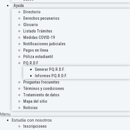
Ayuda
Directorio
Derechos pecunarios
Glosario
Listado Trámites
Medidas COVID-19
Notificaciones judiciales
Pagos en línea
Póliza estudiantil
P.Q.R.D.F
Generar P.Q.R.D.F.
Informes P.Q.R.D.F.
Preguntas frecuentes
Términos y condiciones
Tratamiento de datos
Mapa del sitio
Noticias
Menu
Estudia con nosotros
Inscripciones