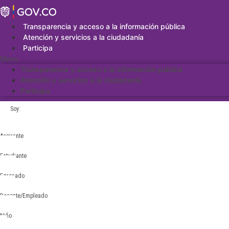
Saltar
al
contenido
Transparencia y acceso a la información pública
Atención y servicios a la ciudadanía
Participa
Menu
Transparencia y acceso a la información pública
Atención y servicios a la ciudadanía
Participa
Soy:
Aspirante
Estudiante
Egresado
Docente/Empleado
Niño