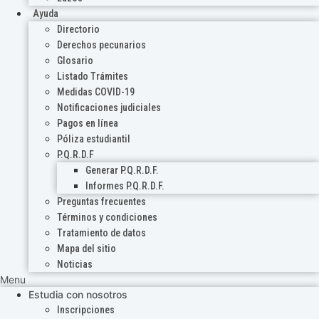
Ayuda
Directorio
Derechos pecunarios
Glosario
Listado Trámites
Medidas COVID-19
Notificaciones judiciales
Pagos en línea
Póliza estudiantil
P.Q.R.D.F
Generar P.Q.R.D.F.
Informes P.Q.R.D.F.
Preguntas frecuentes
Términos y condiciones
Tratamiento de datos
Mapa del sitio
Noticias
Menu
Estudia con nosotros
Inscripciones