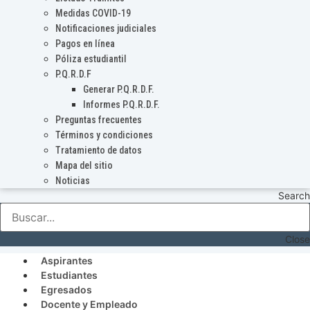
Medidas COVID-19
Notificaciones judiciales
Pagos en línea
Póliza estudiantil
P.Q.R.D.F
Generar P.Q.R.D.F.
Informes P.Q.R.D.F.
Preguntas frecuentes
Términos y condiciones
Tratamiento de datos
Mapa del sitio
Noticias
Search
Close
Aspirantes
Estudiantes
Egresados
Docente y Empleado