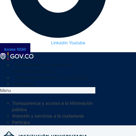
Linkedin
Youtube
Acceso SICAU
Transparencia y acceso a la
información pública
Atención y servicios a la ciudadanía
Participa
Menu
Transparencia y acceso a la información
pública
Atención y servicios a la ciudadanía
Participa