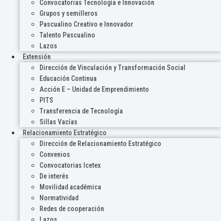
Convocatorias Tecnología e Innovación
Grupos y semilleros
Pascualino Creativo e Innovador
Talento Pascualino
Lazos
Extensión
Dirección de Vinculación y Transformación Social
Educación Continua
Acción E – Unidad de Emprendimiento
PITS
Transferencia de Tecnología
Sillas Vacías
Relacionamiento Estratégico
Dirección de Relacionamiento Estratégico
Convenios
Convocatorias Icetex
De interés
Movilidad académica
Normatividad
Redes de cooperación
Lazos