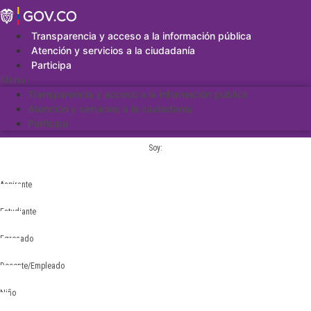
Saltar
al
contenido
Transparencia y acceso a la información pública
Atención y servicios a la ciudadanía
Participa
Menu
Transparencia y acceso a la información pública
Atención y servicios a la ciudadanía
Participa
Soy:
Aspirante
Estudiante
Egresado
Docente/Empleado
Niño