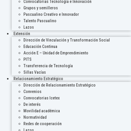
Convocatorias Tecnología e Innovación
Grupos y semilleros
Pascualino Creativo e Innovador
Talento Pascualino
Lazos
Extensión
Dirección de Vinculación y Transformación Social
Educación Continua
Acción E – Unidad de Emprendimiento
PITS
Transferencia de Tecnología
Sillas Vacías
Relacionamiento Estratégico
Dirección de Relacionamiento Estratégico
Convenios
Convocatorias Icetex
De interés
Movilidad académica
Normatividad
Redes de cooperación
Lazos