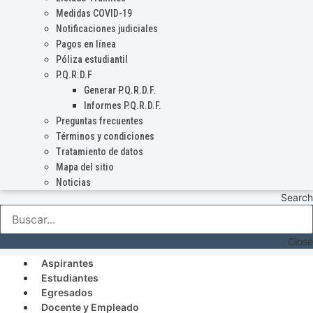
Medidas COVID-19
Notificaciones judiciales
Pagos en línea
Póliza estudiantil
P.Q.R.D.F
Generar P.Q.R.D.F.
Informes P.Q.R.D.F.
Preguntas frecuentes
Términos y condiciones
Tratamiento de datos
Mapa del sitio
Noticias
Search
Close
Aspirantes
Estudiantes
Egresados
Docente y Empleado