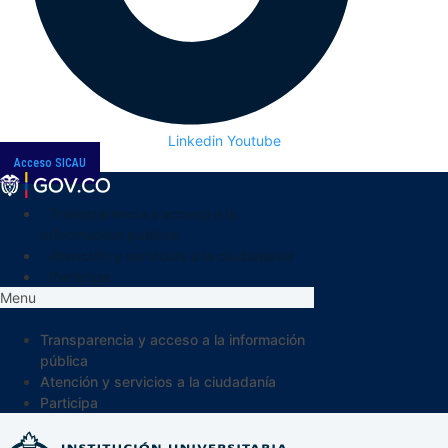
Linkedin
Youtube
Acceso SICAU
Transparencia y acceso a la
información pública
Atención y servicios a la ciudadanía
Participa
Menu
Transparencia y acceso a la información
pública
Atención y servicios a la ciudadanía
Participa