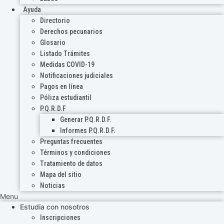
Ayuda
Directorio
Derechos pecunarios
Glosario
Listado Trámites
Medidas COVID-19
Notificaciones judiciales
Pagos en línea
Póliza estudiantil
P.Q.R.D.F
Generar P.Q.R.D.F.
Informes P.Q.R.D.F.
Preguntas frecuentes
Términos y condiciones
Tratamiento de datos
Mapa del sitio
Noticias
Menu
Estudia con nosotros
Inscripciones