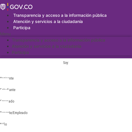
Saltar
al
contenido
Transparencia y acceso a la información pública
Atención y servicios a la ciudadanía
Participa
Menu
Transparencia y acceso a la información pública
Atención y servicios a la ciudadanía
Participa
Soy:
Aspirante
Estudiante
Egresado
Docente/Empleado
Niño