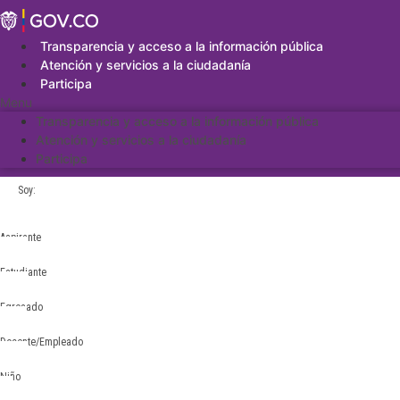
Saltar
al
contenido
Transparencia y acceso a la información pública
Atención y servicios a la ciudadanía
Participa
Menu
Transparencia y acceso a la información pública
Atención y servicios a la ciudadanía
Participa
Soy:
Aspirante
Estudiante
Egresado
Docente/Empleado
Niño