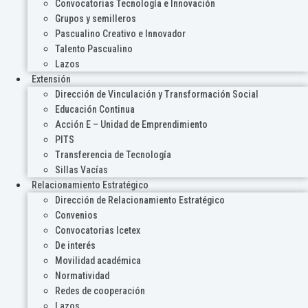
Convocatorias Tecnología e Innovación
Grupos y semilleros
Pascualino Creativo e Innovador
Talento Pascualino
Lazos
Extensión
Dirección de Vinculación y Transformación Social
Educación Continua
Acción E – Unidad de Emprendimiento
PITS
Transferencia de Tecnología
Sillas Vacías
Relacionamiento Estratégico
Dirección de Relacionamiento Estratégico
Convenios
Convocatorias Icetex
De interés
Movilidad académica
Normatividad
Redes de cooperación
Lazos