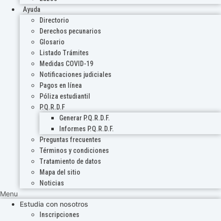
Ayuda
Directorio
Derechos pecunarios
Glosario
Listado Trámites
Medidas COVID-19
Notificaciones judiciales
Pagos en línea
Póliza estudiantil
P.Q.R.D.F
Generar P.Q.R.D.F.
Informes P.Q.R.D.F.
Preguntas frecuentes
Términos y condiciones
Tratamiento de datos
Mapa del sitio
Noticias
Menu
Estudia con nosotros
Inscripciones