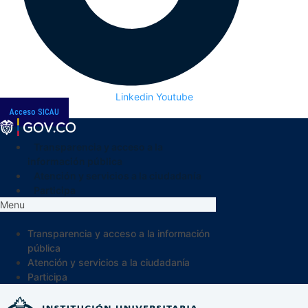
Linkedin
Youtube
Acceso SICAU
Transparencia y acceso a la
información pública
Atención y servicios a la ciudadanía
Participa
Menu
Transparencia y acceso a la información
pública
Atención y servicios a la ciudadanía
Participa