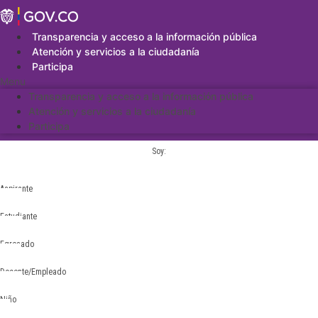
Saltar
al
contenido
Transparencia y acceso a la información pública
Atención y servicios a la ciudadanía
Participa
Menu
Transparencia y acceso a la información pública
Atención y servicios a la ciudadanía
Participa
Soy:
Aspirante
Estudiante
Egresado
Docente/Empleado
Niño