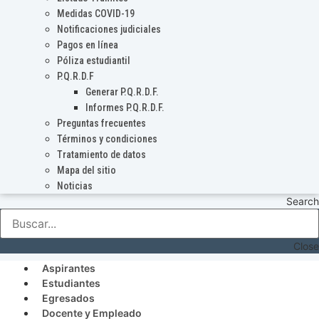
Medidas COVID-19
Notificaciones judiciales
Pagos en línea
Póliza estudiantil
P.Q.R.D.F
Generar P.Q.R.D.F.
Informes P.Q.R.D.F.
Preguntas frecuentes
Términos y condiciones
Tratamiento de datos
Mapa del sitio
Noticias
Search
Close
Aspirantes
Estudiantes
Egresados
Docente y Empleado