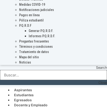
Medidas COVID-19
Notificaciones judiciales
Pagos en línea
Póliza estudiantil
P.Q.R.D.F
Generar P.Q.R.D.F.
Informes P.Q.R.D.F.
Preguntas frecuentes
Términos y condiciones
Tratamiento de datos
Mapa del sitio
Noticias
Search
Close
Aspirantes
Estudiantes
Egresados
Docente y Empleado