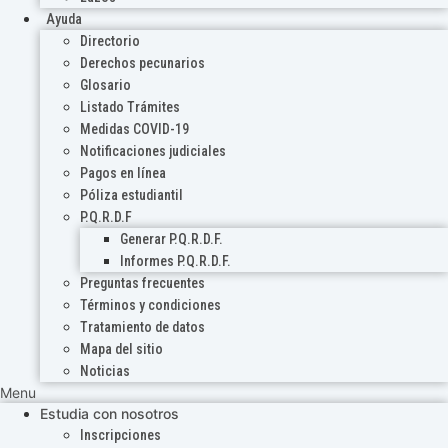
Ayuda
Directorio
Derechos pecunarios
Glosario
Listado Trámites
Medidas COVID-19
Notificaciones judiciales
Pagos en línea
Póliza estudiantil
P.Q.R.D.F
Generar P.Q.R.D.F.
Informes P.Q.R.D.F.
Preguntas frecuentes
Términos y condiciones
Tratamiento de datos
Mapa del sitio
Noticias
Menu
Estudia con nosotros
Inscripciones