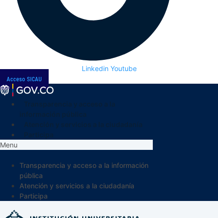
Linkedin
Youtube
Acceso SICAU
Transparencia y acceso a la
información pública
Atención y servicios a la ciudadanía
Participa
Menu
Transparencia y acceso a la información
pública
Atención y servicios a la ciudadanía
Participa