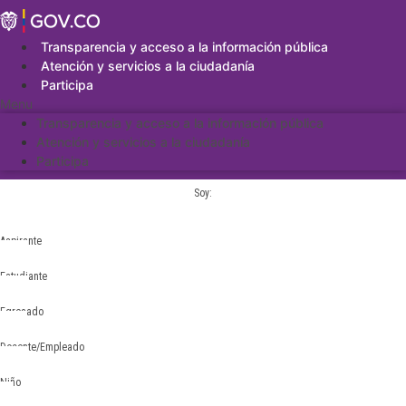
Saltar
al
contenido
Transparencia y acceso a la información pública
Atención y servicios a la ciudadanía
Participa
Menu
Transparencia y acceso a la información pública
Atención y servicios a la ciudadanía
Participa
Soy:
Aspirante
Estudiante
Egresado
Docente/Empleado
Niño