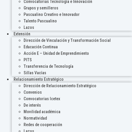
Convocatorias Tecnología e Innovación
Grupos y semilleros
Pascualino Creativo e Innovador
Talento Pascualino
Lazos
Extensión
Dirección de Vinculación y Transformación Social
Educación Continua
Acción E – Unidad de Emprendimiento
PITS
Transferencia de Tecnología
Sillas Vacías
Relacionamiento Estratégico
Dirección de Relacionamiento Estratégico
Convenios
Convocatorias Icetex
De interés
Movilidad académica
Normatividad
Redes de cooperación
Lazos