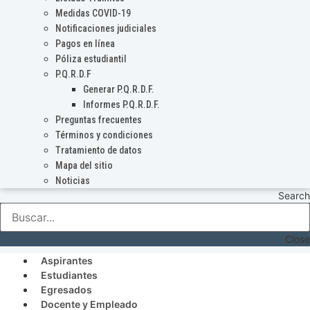
Medidas COVID-19
Notificaciones judiciales
Pagos en línea
Póliza estudiantil
P.Q.R.D.F
Generar P.Q.R.D.F.
Informes P.Q.R.D.F.
Preguntas frecuentes
Términos y condiciones
Tratamiento de datos
Mapa del sitio
Noticias
Search
Close
Aspirantes
Estudiantes
Egresados
Docente y Empleado