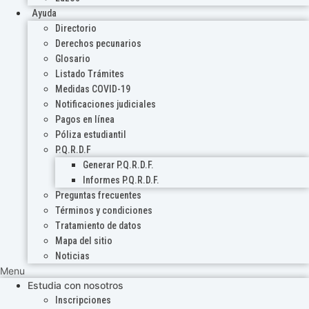
Ayuda
Directorio
Derechos pecunarios
Glosario
Listado Trámites
Medidas COVID-19
Notificaciones judiciales
Pagos en línea
Póliza estudiantil
P.Q.R.D.F
Generar P.Q.R.D.F.
Informes P.Q.R.D.F.
Preguntas frecuentes
Términos y condiciones
Tratamiento de datos
Mapa del sitio
Noticias
Menu
Estudia con nosotros
Inscripciones