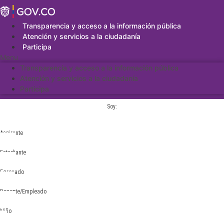
Saltar
al
contenido
Transparencia y acceso a la información pública
Atención y servicios a la ciudadanía
Participa
Menu
Transparencia y acceso a la información pública
Atención y servicios a la ciudadanía
Participa
Soy:
Aspirante
Estudiante
Egresado
Docente/Empleado
Niño