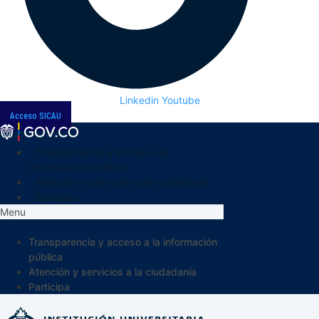
Linkedin
Youtube
Acceso SICAU
Transparencia y acceso a la
información pública
Atención y servicios a la ciudadanía
Participa
Menu
Transparencia y acceso a la información
pública
Atención y servicios a la ciudadanía
Participa