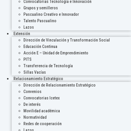
Convocatorias Tecnología e Innovación
Grupos y semilleros
Pascualino Creativo e Innovador
Talento Pascualino
Lazos
Extensión
Dirección de Vinculación y Transformación Social
Educación Continua
Acción E – Unidad de Emprendimiento
PITS
Transferencia de Tecnología
Sillas Vacías
Relacionamiento Estratégico
Dirección de Relacionamiento Estratégico
Convenios
Convocatorias Icetex
De interés
Movilidad académica
Normatividad
Redes de cooperación
Lazos