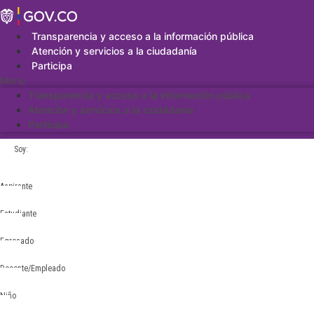
Saltar
al
contenido
Transparencia y acceso a la información pública
Atención y servicios a la ciudadanía
Participa
Menu
Transparencia y acceso a la información pública
Atención y servicios a la ciudadanía
Participa
Soy:
Aspirante
Estudiante
Egresado
Docente/Empleado
Niño